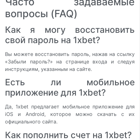
Часто задаваемые
вопросы (FAQ)
Как я могу восстановить
свой пароль на 1xbet?
Вы можете восстановить пароль, нажав на ссылку
«Забыли пароль?» на странице входа и следуя
инструкциям, указанным на сайте.
Есть ли мобильное
приложение для 1xbet?
Да, 1xbet предлагает мобильное приложение для
iOS и Android, которое можно скачать с их
официального сайта.
Как пополнить счет на 1xbet?