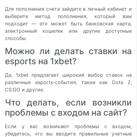
Для пополнения счета зайдите в личный кабинет и
выберите метод пополнения, который вам
подходит — это может быть банковская карта,
электронный кошелек или другие доступные
способы.
Можно ли делать ставки на
esports на 1xbet?
Да, 1xbet предлагает широкий выбор ставок на
различные esports-события, такие как Dota 2,
CS:GO и другие.
Что делать, если возникли
проблемы с входом на сайт?
Если у вас возникают проблемы с входом,
убедитесь, что вы вводите правильные учетные