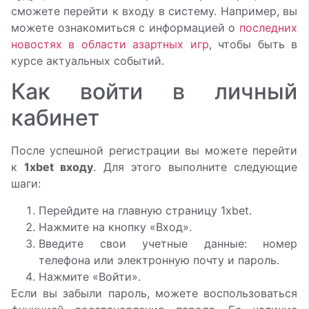
сможете перейти к входу в систему. Например, вы
можете ознакомиться с информацией о
последних
новостях в области азартных игр
, чтобы быть в
курсе актуальных событий.
Как войти в личный
кабинет
После успешной регистрации вы можете перейти
к
1xbet входу
. Для этого выполните следующие
шаги:
Перейдите на главную страницу 1xbet.
Нажмите на кнопку «Вход».
Введите свои учетные данные: номер
телефона или электронную почту и пароль.
Нажмите «Войти».
Если вы забыли пароль, можете воспользоваться