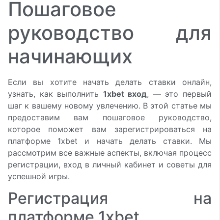
Пошаговое
руководство для
начинающих
Если вы хотите начать делать ставки онлайн,
узнать, как выполнить
1xbet вход
, — это первый
шаг к вашему новому увлечению. В этой статье мы
предоставим вам пошаговое руководство,
которое поможет вам зарегистрироваться на
платформе 1xbet и начать делать ставки. Мы
рассмотрим все важные аспекты, включая процесс
регистрации, вход в личный кабинет и советы для
успешной игры.
Регистрация на
платформе 1xbet