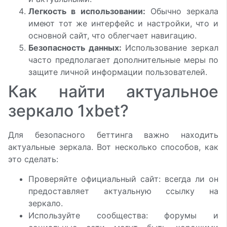
Легкость в использовании:
Обычно зеркала
имеют тот же интерфейс и настройки, что и
основной сайт, что облегчает навигацию.
Безопасность данных:
Использование зеркал
часто предполагает дополнительные меры по
защите личной информации пользователей.
Как найти актуальное
зеркало 1xbet?
Для безопасного беттинга важно находить
актуальные зеркала. Вот несколько способов, как
это сделать:
Проверяйте официальный сайт: всегда ли он
предоставляет актуальную ссылку на
зеркало.
Используйте сообщества: форумы и