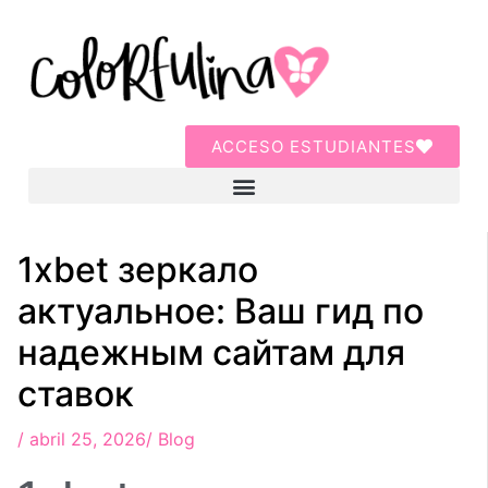
ACCESO ESTUDIANTES
1xbet зеркало
актуальное: Ваш гид по
надежным сайтам для
ставок
/
abril 25, 2026
/
Blog