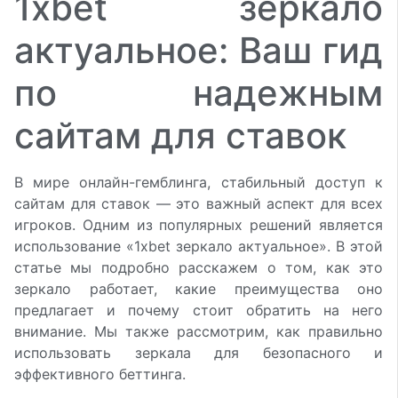
1xbet зеркало
актуальное: Ваш гид
по надежным
сайтам для ставок
В мире онлайн-гемблинга, стабильный доступ к
сайтам для ставок — это важный аспект для всех
игроков. Одним из популярных решений является
использование «1xbet зеркало актуальное». В этой
статье мы подробно расскажем о том, как это
зеркало работает, какие преимущества оно
предлагает и почему стоит обратить на него
внимание. Мы также рассмотрим, как правильно
использовать зеркала для безопасного и
эффективного беттинга.