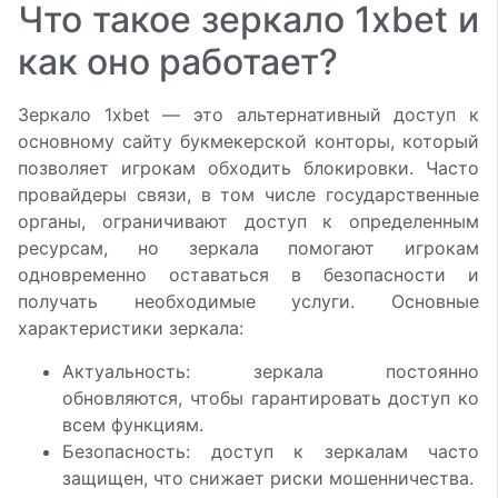
Что такое зеркало 1xbet и
как оно работает?
Зеркало 1xbet — это альтернативный доступ к
основному сайту букмекерской конторы, который
позволяет игрокам обходить блокировки. Часто
провайдеры связи, в том числе государственные
органы, ограничивают доступ к определенным
ресурсам, но зеркала помогают игрокам
одновременно оставаться в безопасности и
получать необходимые услуги. Основные
характеристики зеркала:
Актуальность: зеркала постоянно
обновляются, чтобы гарантировать доступ ко
всем функциям.
Безопасность: доступ к зеркалам часто
защищен, что снижает риски мошенничества.