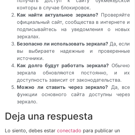
получать доступ к сайту букмекерской
конторы в случае блокировок.
Как найти актуальное зеркало?
Проверяйте
официальный сайт, сообщества в интернете и
подписывайтесь на уведомления о новых
зеркалах.
Безопасно ли использовать зеркала?
Да, если
вы выбираете надежные и проверенные
источники.
Как долго будут работать зеркала?
Обычно
зеркала обновляются постоянно, и их
доступность зависит от законодательства.
Можно ли ставить через зеркало?
Да, все
функции основного сайта доступны через
зеркало.
Deja una respuesta
Lo siento, debes estar
conectado
para publicar un