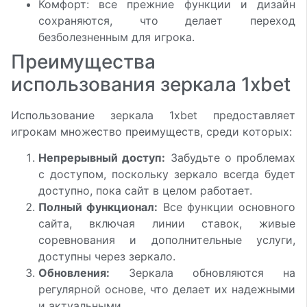
Комфорт: все прежние функции и дизайн
сохраняются, что делает переход
безболезненным для игрока.
Преимущества
использования зеркала 1xbet
Использование зеркала 1xbet предоставляет
игрокам множество преимуществ, среди которых:
Непрерывный доступ:
Забудьте о проблемах
с доступом, поскольку зеркало всегда будет
доступно, пока сайт в целом работает.
Полный функционал:
Все функции основного
сайта, включая линии ставок, живые
соревнования и дополнительные услуги,
доступны через зеркало.
Обновления:
Зеркала обновляются на
регулярной основе, что делает их надежными
и актуальными.