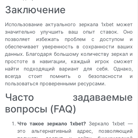
Заключение
Использование актуального зеркала 1xbet может
значительно улучшить ваш опыт ставок. Оно
позволяет избежать проблем с доступом и
обеспечивает уверенность в сохранности ваших
данных. Благодаря большому количеству зеркал и
простоте в навигации, каждый игрок сможет
найти подходящий вариант для себя. Однако,
всегда стоит помнить о безопасности и
пользоваться проверенными ресурсами.
Часто задаваемые
вопросы (FAQ)
Что такое зеркало 1xbet?
Зеркало 1xbet —
это альтернативный адрес, позволяющий