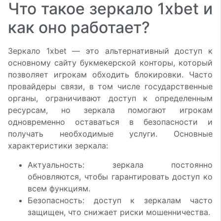
Что такое зеркало 1xbet и
как оно работает?
Зеркало 1xbet — это альтернативный доступ к
основному сайту букмекерской конторы, который
позволяет игрокам обходить блокировки. Часто
провайдеры связи, в том числе государственные
органы, ограничивают доступ к определенным
ресурсам, но зеркала помогают игрокам
одновременно оставаться в безопасности и
получать необходимые услуги. Основные
характеристики зеркала:
Актуальность: зеркала постоянно
обновляются, чтобы гарантировать доступ ко
всем функциям.
Безопасность: доступ к зеркалам часто
защищен, что снижает риски мошенничества.