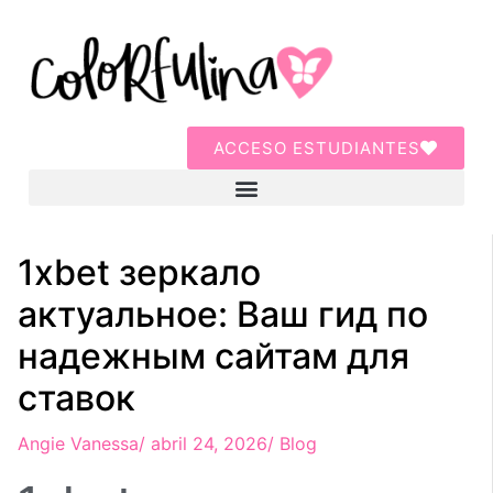
ACCESO ESTUDIANTES
1xbet зеркало
актуальное: Ваш гид по
надежным сайтам для
ставок
Angie Vanessa
/
abril 24, 2026
/
Blog