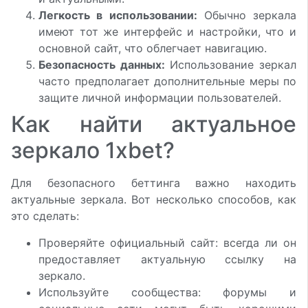
Легкость в использовании:
Обычно зеркала
имеют тот же интерфейс и настройки, что и
основной сайт, что облегчает навигацию.
Безопасность данных:
Использование зеркал
часто предполагает дополнительные меры по
защите личной информации пользователей.
Как найти актуальное
зеркало 1xbet?
Для безопасного беттинга важно находить
актуальные зеркала. Вот несколько способов, как
это сделать:
Проверяйте официальный сайт: всегда ли он
предоставляет актуальную ссылку на
зеркало.
Используйте сообщества: форумы и