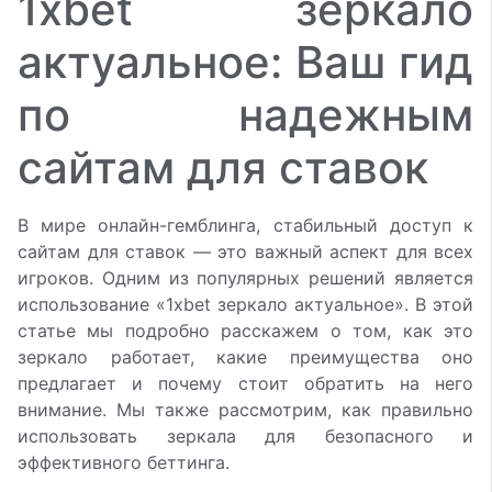
1xbet зеркало
актуальное: Ваш гид
по надежным
сайтам для ставок
В мире онлайн-гемблинга, стабильный доступ к
сайтам для ставок — это важный аспект для всех
игроков. Одним из популярных решений является
использование «1xbet зеркало актуальное». В этой
статье мы подробно расскажем о том, как это
зеркало работает, какие преимущества оно
предлагает и почему стоит обратить на него
внимание. Мы также рассмотрим, как правильно
использовать зеркала для безопасного и
эффективного беттинга.