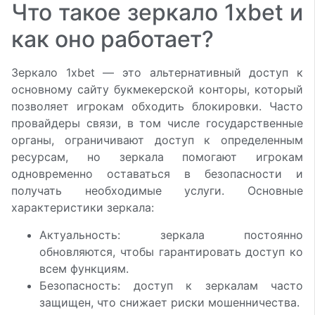
Что такое зеркало 1xbet и
как оно работает?
Зеркало 1xbet — это альтернативный доступ к
основному сайту букмекерской конторы, который
позволяет игрокам обходить блокировки. Часто
провайдеры связи, в том числе государственные
органы, ограничивают доступ к определенным
ресурсам, но зеркала помогают игрокам
одновременно оставаться в безопасности и
получать необходимые услуги. Основные
характеристики зеркала:
Актуальность: зеркала постоянно
обновляются, чтобы гарантировать доступ ко
всем функциям.
Безопасность: доступ к зеркалам часто
защищен, что снижает риски мошенничества.