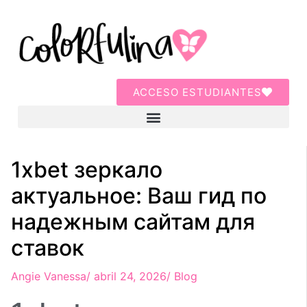
ACCESO ESTUDIANTES
1xbet зеркало
актуальное: Ваш гид по
надежным сайтам для
ставок
Angie Vanessa
/
abril 24, 2026
/
Blog