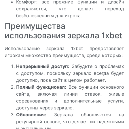
Комфорт: все прежние функции и дизайн
сохраняются, что делает переход
безболезненным для игрока.
Преимущества
использования зеркала 1xbet
Использование зеркала 1xbet предоставляет
игрокам множество преимуществ, среди которых:
Непрерывный доступ:
Забудьте о проблемах
с доступом, поскольку зеркало всегда будет
доступно, пока сайт в целом работает.
Полный функционал:
Все функции основного
сайта, включая линии ставок, живые
соревнования и дополнительные услуги,
доступны через зеркало.
Обновления:
Зеркала обновляются на
регулярной основе, что делает их надежными
и актуальными.