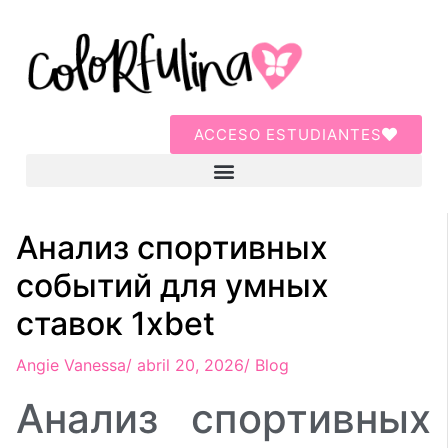
ACCESO ESTUDIANTES
Анализ спортивных
событий для умных
ставок 1xbet
Angie Vanessa
/
abril 20, 2026
/
Blog
Анализ спортивных