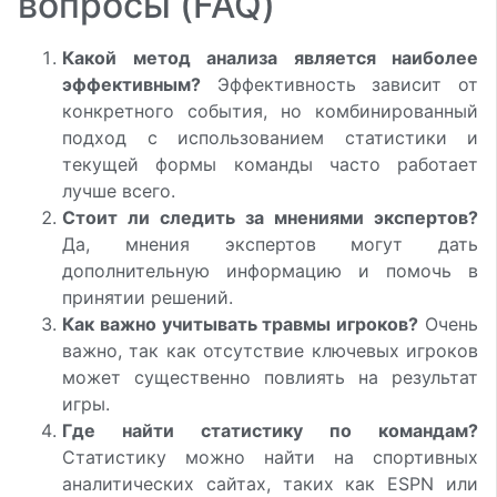
вопросы (FAQ)
Какой метод анализа является наиболее
эффективным?
Эффективность зависит от
конкретного события, но комбинированный
подход с использованием статистики и
текущей формы команды часто работает
лучше всего.
Стоит ли следить за мнениями экспертов?
Да, мнения экспертов могут дать
дополнительную информацию и помочь в
принятии решений.
Как важно учитывать травмы игроков?
Очень
важно, так как отсутствие ключевых игроков
может существенно повлиять на результат
игры.
Где найти статистику по командам?
Статистику можно найти на спортивных
аналитических сайтах, таких как ESPN или