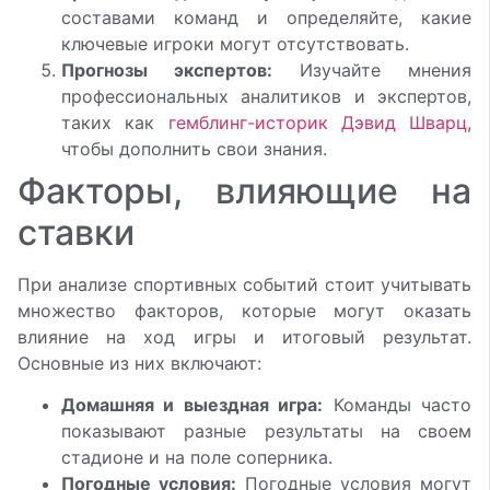
составами команд и определяйте, какие
ключевые игроки могут отсутствовать.
Прогнозы экспертов:
Изучайте мнения
профессиональных аналитиков и экспертов,
таких как
гемблинг-историк Дэвид Шварц
,
чтобы дополнить свои знания.
Факторы, влияющие на
ставки
При анализе спортивных событий стоит учитывать
множество факторов, которые могут оказать
влияние на ход игры и итоговый результат.
Основные из них включают:
Домашняя и выездная игра:
Команды часто
показывают разные результаты на своем
стадионе и на поле соперника.
Погодные условия:
Погодные условия могут