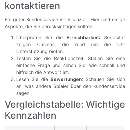
kontaktieren
Ein guter Kundenservice ist essenziell. Hier sind einige
Aspekte, die Sie berücksichtigen sollten:
Überprüfen Sie die
Erreichbarkeit
: Seriosität
zeigen Casinos, die rund um die Uhr
Unterstützung bieten.
Testen Sie die Reaktionszeit: Stellen Sie eine
einfache Frage und sehen Sie, wie schnell und
hilfreich die Antwort ist.
Lesen Sie die
Bewertungen
: Schauen Sie sich
an, was andere Spieler über den Kundenservice
sagen.
Vergleichstabelle: Wichtige
Kennzahlen