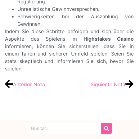
Regulierung.
Unrealistische Gewinnversprechen.
Schwierigkeiten bei der Auszahlung von
Gewinnen.
Indem Sie diese Schritte befolgen und sich über die
Aspekte des Spielens im
Highstakes Casino
informieren, können Sie sicherstellen, dass Sie in
einem fairen und sicheren Umfeld spielen. Seien Sie
stets skeptisch und informieren Sie sich, bevor Sie
spielen.
Anterior Nota
Siguiente Nota