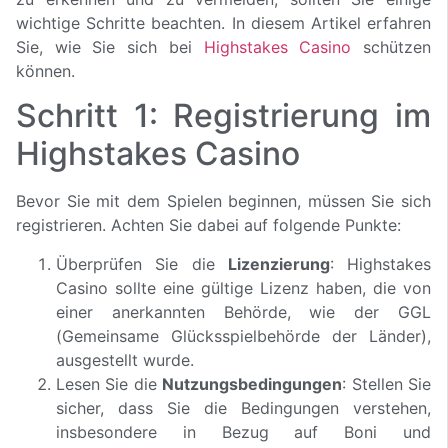
wichtige Schritte beachten. In diesem Artikel erfahren
Sie, wie Sie sich bei
Highstakes Casino
schützen
können.
Schritt 1: Registrierung im
Highstakes Casino
Bevor Sie mit dem Spielen beginnen, müssen Sie sich
registrieren. Achten Sie dabei auf folgende Punkte:
Überprüfen Sie die
Lizenzierung
: Highstakes
Casino sollte eine gültige Lizenz haben, die von
einer anerkannten Behörde, wie der GGL
(Gemeinsame Glücksspielbehörde der Länder),
ausgestellt wurde.
Lesen Sie die
Nutzungsbedingungen
: Stellen Sie
sicher, dass Sie die Bedingungen verstehen,
insbesondere in Bezug auf Boni und