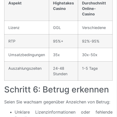
Aspekt
Highstakes
Durchschnitt
Casino
Online-
Casino
Lizenz
GGL
Verschiedene
RTP
95%+
92%-95%
Umsatzbedingungen
35x
30x-50x
Auszahlungszeiten
24-48
1-5 Tage
Stunden
Schritt 6: Betrug erkennen
Seien Sie wachsam gegenüber Anzeichen von Betrug:
Unklare Lizenzinformationen oder fehlende