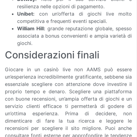
resilienza nelle opzioni di pagamento.
Unibet:
con un’offerta di giochi live molto
competitiva e frequenti eventi speciali.
William Hill:
grande reputazione globale, spesso
associata a bonus convenienti e ampia varietà di
giochi.
Considerazioni finali
Giocare in un casinò live non AAMS può essere
un’esperienza incredibilmente gratificante, sebbene sia
essenziale scegliere con attenzione dove investire il
proprio tempo e denaro. Scegliere una piattaforma
con buone recensioni, un’ampia offerta di giochi e un
servizio clienti efficace ti permetterà di godere di
un’ottima esperienza. Prima di decidere, non
dimenticare di fare la tua ricerca e leggere le
recensioni per scegliere il sito migliore. Puoi anche
consultare fonti esterne per approfondire le tendenze