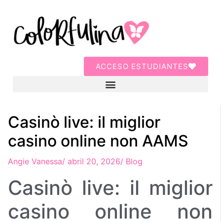
ACCESO ESTUDIANTES
Casinò live: il miglior
casino online non AAMS
Angie Vanessa
/
abril 20, 2026
/
Blog
Casinò live: il miglior
casino online non