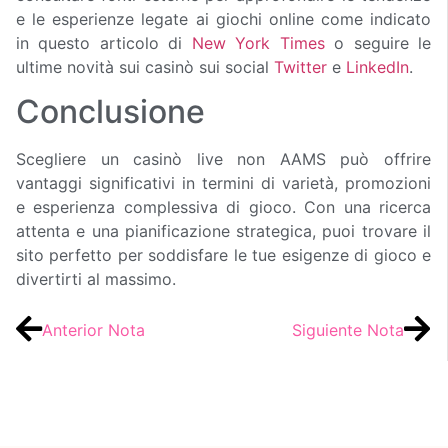
e le esperienze legate ai giochi online come indicato
in questo articolo di
New York Times
o seguire le
ultime novità sui casinò sui social
Twitter
e
LinkedIn
.
Conclusione
Scegliere un casinò live non AAMS può offrire
vantaggi significativi in termini di varietà, promozioni
e esperienza complessiva di gioco. Con una ricerca
attenta e una pianificazione strategica, puoi trovare il
sito perfetto per soddisfare le tue esigenze di gioco e
divertirti al massimo.
Anterior Nota
Siguiente Nota