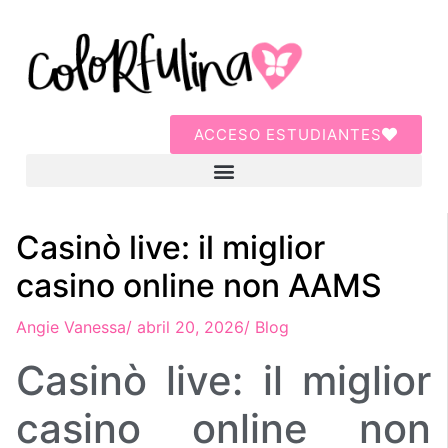
ACCESO ESTUDIANTES
Casinò live: il miglior
casino online non AAMS
Angie Vanessa
/
abril 20, 2026
/
Blog
Casinò live: il miglior
casino online non