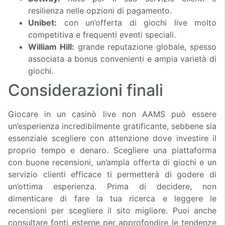
resilienza nelle opzioni di pagamento.
Unibet:
con un’offerta di giochi live molto
competitiva e frequenti eventi speciali.
William Hill:
grande reputazione globale, spesso
associata a bonus convenienti e ampia varietà di
giochi.
Considerazioni finali
Giocare in un casinò live non AAMS può essere
un’esperienza incredibilmente gratificante, sebbene sia
essenziale scegliere con attenzione dove investire il
proprio tempo e denaro. Scegliere una piattaforma
con buone recensioni, un’ampia offerta di giochi e un
servizio clienti efficace ti permetterà di godere di
un’ottima esperienza. Prima di decidere, non
dimenticare di fare la tua ricerca e leggere le
recensioni per scegliere il sito migliore. Puoi anche
consultare fonti esterne per approfondire le tendenze