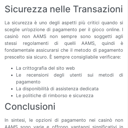
Sicurezza nelle Transazioni
La sicurezza è uno degli aspetti più critici quando si
sceglie un’opzione di pagamento per il gioco online. I
casinò non AAMS non sempre sono soggetti agli
stessi regolamenti di quelli AAMS, quindi è
fondamentale assicurarsi che il metodo di pagamento
prescelto sia sicuro. È sempre consigliabile verificare:
La crittografia del sito web
Le recensioni degli utenti sui metodi di
pagamento
La disponibilità di assistenza dedicata
Le politiche di rimborso e sicurezza
Conclusioni
In sintesi, le opzioni di pagamento nei casinò non
AAMS sono varie e offrono vantaggi significativi in