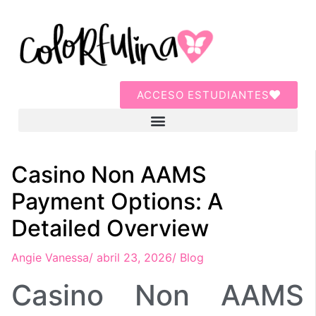
ACCESO ESTUDIANTES
Casino Non AAMS
Payment Options: A
Detailed Overview
Angie Vanessa
/
abril 23, 2026
/
Blog
Casino Non AAMS