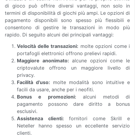
di gioco può offrire diversi vantaggi, non solo in
termini di disponibilità di giochi più ampi. Le opzioni di
pagamento disponibili sono spesso più flessibili e
consentono di gestire le transazioni in modo più
rapido. Di seguito alcuni dei principali vantaggi:
Velocità delle transazioni:
molte opzioni come i
portafogli elettronici offrono prelievi rapidi.
Maggiore anonimato:
alcune opzioni come le
criptovalute offrono un maggiore livello di
privacy.
Facilità d’uso:
molte modalità sono intuitive e
facili da usare, anche per i neofiti.
Bonus e promozioni:
alcuni metodi di
pagamento possono dare diritto a bonus
esclusivi.
Assistenza clienti:
fornitori come Skrill e
Neteller hanno spesso un eccellente servizio
clienti.