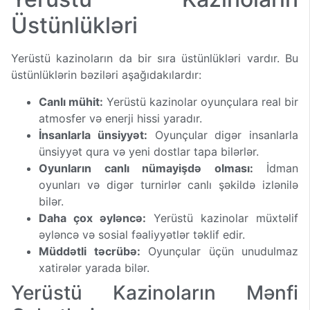
Üstünlükləri
Yerüstü kazinoların da bir sıra üstünlükləri vardır. Bu
üstünlüklərin bəziləri aşağıdakılardır:
Canlı mühit:
Yerüstü kazinolar oyunçulara real bir
atmosfer və enerji hissi yaradır.
İnsanlarla ünsiyyət:
Oyunçular digər insanlarla
ünsiyyət qura və yeni dostlar tapa bilərlər.
Oyunların canlı nümayişdə olması:
İdman
oyunları və digər turnirlər canlı şəkildə izlənilə
bilər.
Daha çox əyləncə:
Yerüstü kazinolar müxtəlif
əyləncə və sosial fəaliyyətlər təklif edir.
Müddətli təcrübə:
Oyunçular üçün unudulmaz
xatirələr yarada bilər.
Yerüstü Kazinoların Mənfi