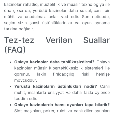
kazinolar rahatlıq, müxtəliflik və müasir texnologiya ilə
önə çıxsa da, yerüstü kazinolar daha sosial, canlı bir
mühit və unudulmaz anlar vəd edir. Son nəticədə,
seçim sizin şəxsi üstünlüklərinizə və oyun oynama
tərzinə bağlıdır.
Tez-tez Verilən Suallar
(FAQ)
Onlayn kazinolar daha təhlükəsizdirmi?
Onlayn
kazinolar müasir kibertəhlükəsizlik sistemləri ilə
qorunur, lakin fırıldaqçılıq riski həmişə
mövcuddur.
Yerüstü kazinoların üstünlükləri nədir?
Canlı
mühit, insanlarla ünsiyyət və daha fazla əyləncə
təqdim edir.
Onlayn kazinolarda hansı oyunları tapa bilərik?
Slot maşınları, poker, rulet və canlı diler oyunları