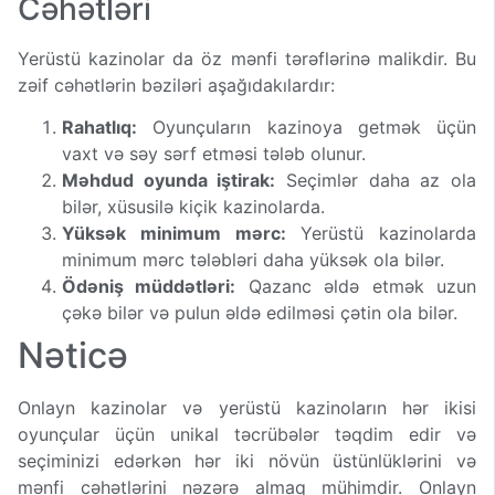
Cəhətləri
Yerüstü kazinolar da öz mənfi tərəflərinə malikdir. Bu
zəif cəhətlərin bəziləri aşağıdakılardır:
Rahatlıq:
Oyunçuların kazinoya getmək üçün
vaxt və səy sərf etməsi tələb olunur.
Məhdud oyunda iştirak:
Seçimlər daha az ola
bilər, xüsusilə kiçik kazinolarda.
Yüksək minimum mərc:
Yerüstü kazinolarda
minimum mərc tələbləri daha yüksək ola bilər.
Ödəniş müddətləri:
Qazanc əldə etmək uzun
çəkə bilər və pulun əldə edilməsi çətin ola bilər.
Nəticə
Onlayn kazinolar və yerüstü kazinoların hər ikisi
oyunçular üçün unikal təcrübələr təqdim edir və
seçiminizi edərkən hər iki növün üstünlüklərini və
mənfi cəhətlərini nəzərə almaq mühimdir. Onlayn