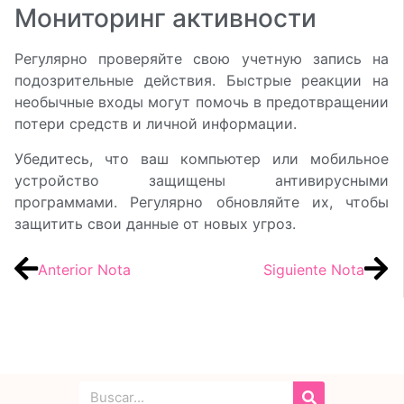
Мониторинг активности
Регулярно проверяйте свою учетную запись на
подозрительные действия. Быстрые реакции на
необычные входы могут помочь в предотвращении
потери средств и личной информации.
Убедитесь, что ваш компьютер или мобильное
устройство защищены антивирусными
программами. Регулярно обновляйте их, чтобы
защитить свои данные от новых угроз.
Anterior Nota
Siguiente Nota