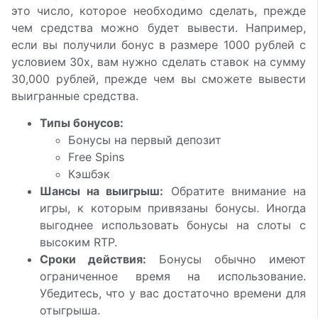
это число, которое необходимо сделать, прежде
чем средства можно будет вывести. Например,
если вы получили бонус в размере 1000 рублей с
условием 30x, вам нужно сделать ставок на сумму
30,000 рублей, прежде чем вы сможете вывести
выигранные средства.
Типы бонусов:
Бонусы на первый депозит
Free Spins
Кэшбэк
Шансы на выигрыш:
Обратите внимание на
игры, к которым привязаны бонусы. Иногда
выгоднее использовать бонусы на слоты с
высоким RTP.
Сроки действия:
Бонусы обычно имеют
ограниченное время на использование.
Убедитесь, что у вас достаточно времени для
отыгрыша.