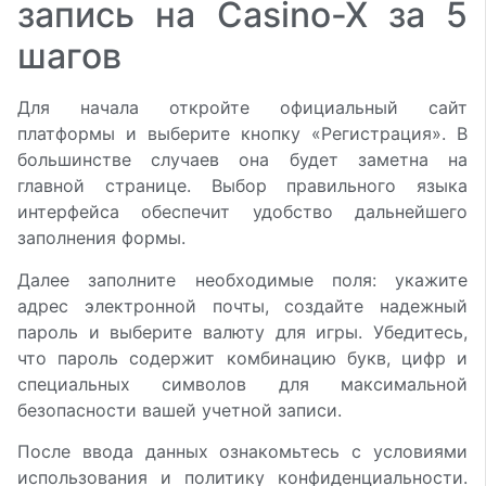
запись на Casino-X за 5
шагов
Для начала откройте официальный сайт
платформы и выберите кнопку «Регистрация». В
большинстве случаев она будет заметна на
главной странице. Выбор правильного языка
интерфейса обеспечит удобство дальнейшего
заполнения формы.
Далее заполните необходимые поля: укажите
адрес электронной почты, создайте надежный
пароль и выберите валюту для игры. Убедитесь,
что пароль содержит комбинацию букв, цифр и
специальных символов для максимальной
безопасности вашей учетной записи.
После ввода данных ознакомьтесь с условиями
использования и политику конфиденциальности.