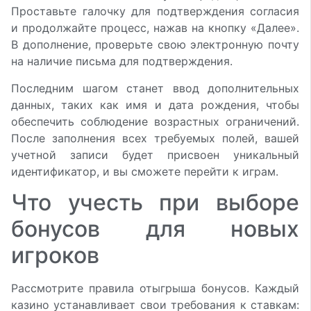
Проставьте галочку для подтверждения согласия
и продолжайте процесс, нажав на кнопку «Далее».
В дополнение, проверьте свою электронную почту
на наличие письма для подтверждения.
Последним шагом станет ввод дополнительных
данных, таких как имя и дата рождения, чтобы
обеспечить соблюдение возрастных ограничений.
После заполнения всех требуемых полей, вашей
учетной записи будет присвоен уникальный
идентификатор, и вы сможете перейти к играм.
Что учесть при выборе
бонусов для новых
игроков
Рассмотрите правила отыгрыша бонусов. Каждый
казино устанавливает свои требования к ставкам: