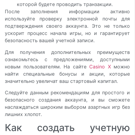
которой будете проводить транзакции.
После заполнения информации активно
используйте проверку электронной почты для
подтверждения своего аккаунта. Это не только
ускорит процесс начала игры, но и гарантирует
безопасность вашей учетной записи.
Для получения дополнительных преимуществ
ознакомьтесь с предложениями, доступными
новым пользователям. На сайте
Сasino X
можно
найти специальные бонусы и акции, которые
значительно увеличат ваш стартовый капитал.
Следуйте данным рекомендациям для простого и
безопасного создания аккаунта, и вы сможете
наслаждаться широким выбором азартных игр без
лишних хлопот.
Как создать учетную