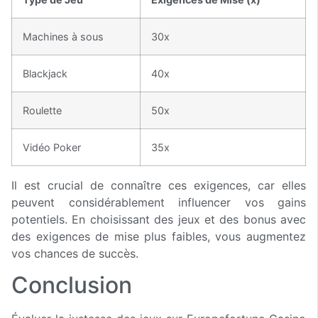
Machines à sous
30x
Blackjack
40x
Roulette
50x
Vidéo Poker
35x
Il est crucial de connaître ces exigences, car elles
peuvent considérablement influencer vos gains
potentiels. En choisissant des jeux et des bonus avec
des exigences de mise plus faibles, vous augmentez
vos chances de succès.
Conclusion