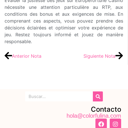
Évaluer la justesse des jeux sur Europefortune Casino
nécessite une attention particulière au RTP, aux
conditions des bonus et aux exigences de mise. En
comprenant ces aspects, vous pouvez prendre des
décisions éclairées et optimiser votre expérience de
jeu. Restez toujours informé et jouez de manière
responsable.
Anterior Nota
Siguiente Nota
Contacto
hola@colorfulina.com