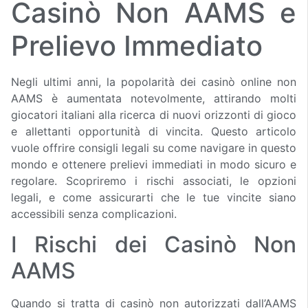
Casinò Non AAMS e
Prelievo Immediato
Negli ultimi anni, la popolarità dei casinò online non
AAMS è aumentata notevolmente, attirando molti
giocatori italiani alla ricerca di nuovi orizzonti di gioco
e allettanti opportunità di vincita. Questo articolo
vuole offrire consigli legali su come navigare in questo
mondo e ottenere prelievi immediati in modo sicuro e
regolare. Scopriremo i rischi associati, le opzioni
legali, e come assicurarti che le tue vincite siano
accessibili senza complicazioni.
I Rischi dei Casinò Non
AAMS
Quando si tratta di casinò non autorizzati dall’AAMS