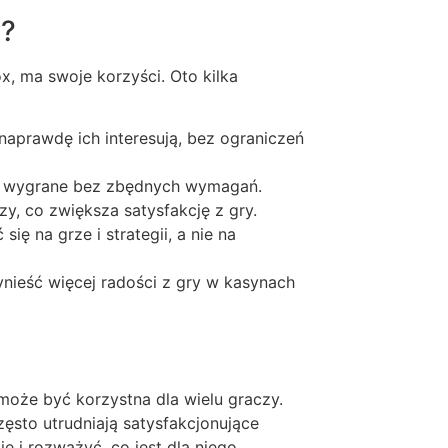
w?
, ma swoje korzyści. Oto kilka
aprawdę ich interesują, bez ograniczeń
 wygrane bez zbędnych wymagań.
zy, co zwiększa satysfakcję z gry.
ę na grze i strategii, a nie na
nieść więcej radości z gry w kasynach
oże być korzystna dla wielu graczy.
ęsto utrudniają satysfakcjonujące
 i rozważyć, co jest dla niego