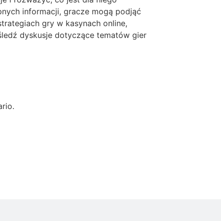
pnych informacji, gracze mogą podjąć
trategiach gry w kasynach online,
śledź dyskusje dotyczące tematów gier
rio.