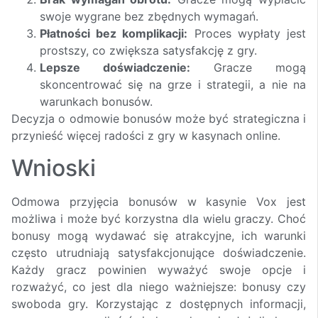
swoje wygrane bez zbędnych wymagań.
Płatności bez komplikacji:
Proces wypłaty jest
prostszy, co zwiększa satysfakcję z gry.
Lepsze doświadczenie:
Gracze mogą
skoncentrować się na grze i strategii, a nie na
warunkach bonusów.
Decyzja o odmowie bonusów może być strategiczna i
przynieść więcej radości z gry w kasynach online.
Wnioski
Odmowa przyjęcia bonusów w kasynie Vox jest
możliwa i może być korzystna dla wielu graczy. Choć
bonusy mogą wydawać się atrakcyjne, ich warunki
często utrudniają satysfakcjonujące doświadczenie.
Każdy gracz powinien wyważyć swoje opcje i
rozważyć, co jest dla niego ważniejsze: bonusy czy
swoboda gry. Korzystając z dostępnych informacji,