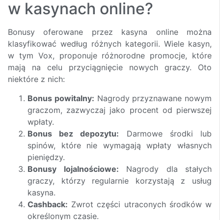
w kasynach online?
Bonusy oferowane przez kasyna online można
klasyfikować według różnych kategorii. Wiele kasyn,
w tym Vox, proponuje różnorodne promocje, które
mają na celu przyciągnięcie nowych graczy. Oto
niektóre z nich:
Bonus powitalny:
Nagrody przyznawane nowym
graczom, zazwyczaj jako procent od pierwszej
wpłaty.
Bonus bez depozytu:
Darmowe środki lub
spinów, które nie wymagają wpłaty własnych
pieniędzy.
Bonusy lojalnościowe:
Nagrody dla stałych
graczy, którzy regularnie korzystają z usług
kasyna.
Cashback:
Zwrot części utraconych środków w
określonym czasie.