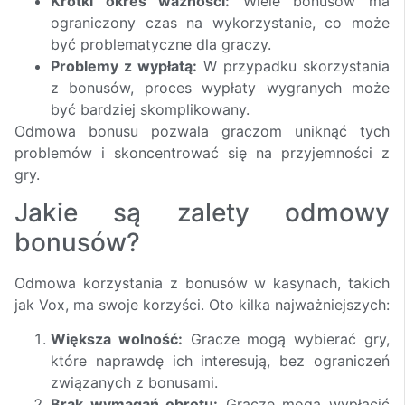
Krótki okres ważności:
Wiele bonusów ma
ograniczony czas na wykorzystanie, co może
być problematyczne dla graczy.
Problemy z wypłatą:
W przypadku skorzystania
z bonusów, proces wypłaty wygranych może
być bardziej skomplikowany.
Odmowa bonusu pozwala graczom uniknąć tych
problemów i skoncentrować się na przyjemności z
gry.
Jakie są zalety odmowy
bonusów?
Odmowa korzystania z bonusów w kasynach, takich
jak Vox, ma swoje korzyści. Oto kilka najważniejszych:
Większa wolność:
Gracze mogą wybierać gry,
które naprawdę ich interesują, bez ograniczeń
związanych z bonusami.
Brak wymagań obrotu:
Gracze mogą wypłacić