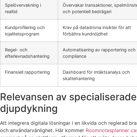
Spelövervakning i
Övervakar transaktioner, spelmönst
realtid
och potentiell bedrägeri
Kundprofilering och
Krav på datadrivna insikter för att
lojalitetsprogram
förbättra kundnöjdhet
Regel- och
Automatisering av rapportering och
efterlevnadshantering
compliance
Finansiell rapportering
Dashboard för intäktsanalys och
skattehantering
Relevansen av specialiserade
djupdykning
Att integrera digitala lösningar i en likvida och reglerad bran
och användarvänlighet. Här kommer
Roomnotesplanner ca