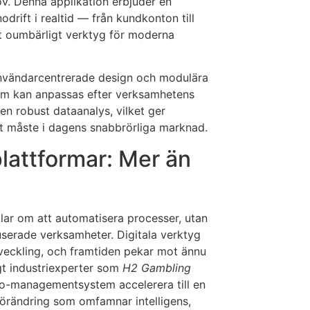
v. Denna applikation erbjuder en
drift i realtid — från kundkonton till
tt oumbärligt verktyg för moderna
nvändarcentrerade design och modulära
som kan anpassas efter verksamhetens
en robust dataanalys, vilket ger
tt måste i dagens snabbrörliga marknad.
plattformar: Mer än
ndlar om att automatisera processer, utan
kuserade verksamheter. Digitala verktyg
eckling, och framtiden pekar mot ännu
gt industriexperter som
H2 Gambling
no-managementsystem accelerera till en
örändring som omfamnar intelligens,