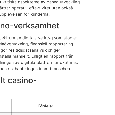
 kritiska aspekterna av denna utveckling
ttrar operativ effektivitet utan också
lupplevelsen för kunderna.
sino-verksamhet
pektrum av digitala verktyg som stödjer
elaövervakning, finansiell rapportering
iggör realtidsdataanalys och ger
tälla manuellt. Enligt en rapport från
ingen av digitala plattformar ökat med
 och riskhanteringen inom branschen.
lt casino-
Fördelar