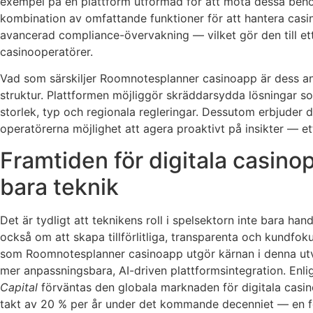
exempel på en plattform utformad för att möta dessa beho
kombination av omfattande funktioner för att hantera casino
avancerad compliance-övervakning — vilket gör den till e
casinooperatörer.
Vad som särskiljer Roomnotesplanner casinoapp är dess a
struktur. Plattformen möjliggör skräddarsydda lösningar 
storlek, typ och regionala regleringar. Dessutom erbjuder d
operatörerna möjlighet att agera proaktivt på insikter — e
Framtiden för digitala casino
bara teknik
Det är tydligt att teknikens roll i spelsektorn inte bara ha
också om att skapa tillförlitliga, transparenta och kundfo
som Roomnotesplanner casinoapp utgör kärnan i denna utv
mer anpassningsbara, AI-driven plattformsintegration. Enli
Capital
förväntas den globala marknaden för digitala casi
takt av 20 % per år under det kommande decenniet — en f