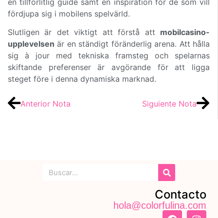
en tillförlitlig guide samt en inspiration för de som vill
fördjupa sig i mobilens spelvärld.
Slutligen är det viktigt att förstå att
mobilcasino-
upplevelsen
är en ständigt föränderlig arena. Att hålla
sig à jour med tekniska framsteg och spelarnas
skiftande preferenser är avgörande för att ligga
steget före i denna dynamiska marknad.
Anterior Nota
Siguiente Nota
Contacto
hola@colorfulina.com