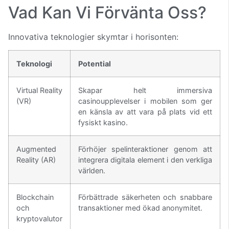
Vad Kan Vi Förvänta Oss?
Innovativa teknologier skymtar i horisonten:
Teknologi
Potential
Virtual Reality
Skapar helt immersiva
(VR)
casinoupplevelser i mobilen som ger
en känsla av att vara på plats vid ett
fysiskt kasino.
Augmented
Förhöjer spelinteraktioner genom att
Reality (AR)
integrera digitala element i den verkliga
världen.
Blockchain
Förbättrade säkerheten och snabbare
och
transaktioner med ökad anonymitet.
kryptovalutor