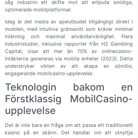
såg industrin ett skifte mot att erbjuda smidiga,
optimerade mobilplatformar.
Idag är det mesta av spelutbudet tillgängligt direkt i
mobilen, med intuitiva gränssnitt som kräver minimal
inlärning och maximal användarvänlighet. Flera
industristudier, inklusive rapporter från H2 Gambling
Capital, visar att mer än 70% av onlinecasino-
intäkterna genereras via mobila enheter (2023). Detta
understryker vikten av att skapa en sömlös,
engagerande
mobilcasino-upplevelse
.
Teknologin bakom en
Förstklassig MobilCasino-
upplevelse
Det är inte bara en fråga om att passa ett traditionellt
kasino på en skärm. Det handlar om att utnyttja