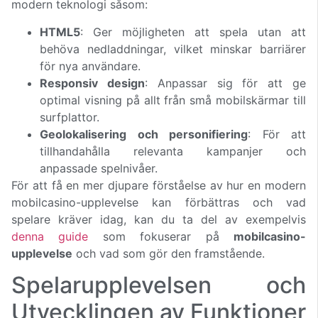
modern teknologi såsom:
HTML5
: Ger möjligheten att spela utan att
behöva nedladdningar, vilket minskar barriärer
för nya användare.
Responsiv design
: Anpassar sig för att ge
optimal visning på allt från små mobilskärmar till
surfplattor.
Geolokalisering och personifiering
: För att
tillhandahålla relevanta kampanjer och
anpassade spelnivåer.
För att få en mer djupare förståelse av hur en modern
mobilcasino-upplevelse kan förbättras och vad
spelare kräver idag, kan du ta del av exempelvis
denna guide
som fokuserar på
mobilcasino-
upplevelse
och vad som gör den framstående.
Spelarupplevelsen och
Utvecklingen av Funktioner