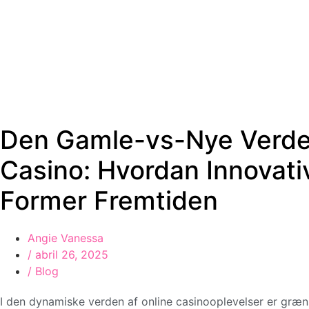
Den Gamle-vs-Nye Verden
Casino: Hvordan Innovati
Former Fremtiden
Angie Vanessa
/
abril 26, 2025
/
Blog
I den dynamiske verden af online casinooplevelser er græn