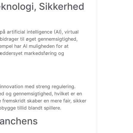
knologi, Sikkerhed
artificial intelligence (AI), virtual
 bidrager til øget gennemsigtighed,
empel har AI muligheden for at
kræddersyet markedsføring og
 innovation med streng regulering.
ed og gennemsigtighed, hvilket er en
se fremskridt skaber en mere fair, sikker
bygge tillid blandt spillere.
ranchens