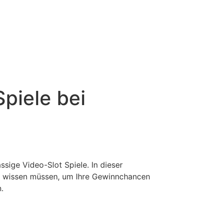
piele bei
lassige Video-Slot Spiele. In dieser
ele wissen müssen, um Ihre Gewinnchancen
.