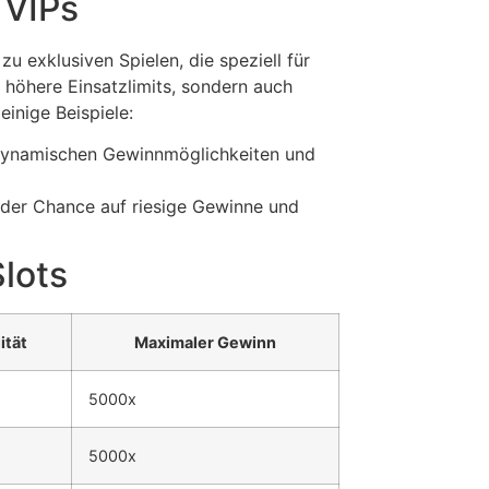
 VIPs
u exklusiven Spielen, die speziell für
r höhere Einsatzlimits, sondern auch
einige Beispiele:
 dynamischen Gewinnmöglichkeiten und
t der Chance auf riesige Gewinne und
Slots
ität
Maximaler Gewinn
5000x
5000x