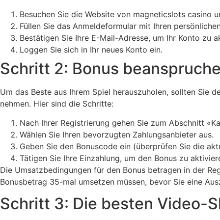
Besuchen Sie die Website von magneticslots casino un
Füllen Sie das Anmeldeformular mit Ihren persönliche
Bestätigen Sie Ihre E-Mail-Adresse, um Ihr Konto zu ak
Loggen Sie sich in Ihr neues Konto ein.
Schritt 2: Bonus beanspruch
Um das Beste aus Ihrem Spiel herauszuholen, sollten Sie 
nehmen. Hier sind die Schritte:
Nach Ihrer Registrierung gehen Sie zum Abschnitt «Ka
Wählen Sie Ihren bevorzugten Zahlungsanbieter aus.
Geben Sie den Bonuscode ein (überprüfen Sie die akt
Tätigen Sie Ihre Einzahlung, um den Bonus zu aktivier
Die Umsatzbedingungen für den Bonus betragen in der Re
Bonusbetrag 35-mal umsetzen müssen, bevor Sie eine Au
Schritt 3: Die besten Video-S