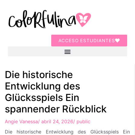
ACCESO ESTUDIANTES
Die historische
Entwicklung des
Glücksspiels Ein
spannender Rückblick
Angie Vanessa
/
abril 24, 2026
/
public
Die historische Entwicklung des Glücksspiels Ein