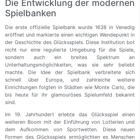
Die Entwicklung der modernen
Spielbanken
Die erste offizielle Spielbank wurde 1638 in Venedig
eröffnet und markierte einen wichtigen Wendepunkt in
der Geschichte des Glücksspiels. Diese Institution bot
nicht nur eine regulierte Umgebung für die Spiele,
sondern auch ein breites Spektrum an
Unterhaltungsmöglichkeiten, was sie sehr beliebt
machte. Die Idee der Spielbank verbreitete sich
schnell über Europa, und zahlreiche weitere
Einrichtungen folgten in Städten wie Monte Carlo, die
bis heute für ihr glamouröses Spielumfeld bekannt
sind.
Im 19. Jahrhundert erlebte das Glücksspiel einen
weiteren Boom mit der Einführung von Lotterien und
dem Aufkommen von Sportwetten. Diese neuen
Formen des Glücksspiels ermöglichten es Menschen