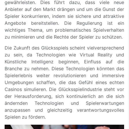
gewährleisten. Dies führt dazu, dass viele neue
Anbieter auf den Markt drängen und um die Gunst der
Spieler konkurrieren, indem sie sichere und attraktive
Angebote bereitstellen. Die Regulierung ist ein
wichtiges Thema, um problematisches Spielverhalten
zu minimieren und die Rechte der Spieler zu schützen.
Die Zukunft des Glücksspiels scheint vielversprechend
zu sein, da Technologien wie Virtual Reality und
Künstliche Intelligenz beginnen, Einfluss auf die
Branche zu nehmen. Diese Technologien könnten das
Spielerlebnis weiter revolutionieren und immersive
Umgebungen schaffen, die das Gefühl eines echten
Casinos simulieren. Die Glücksspielindustrie steht vor
der Herausforderung, sich kontinuierlich an die sich
ändernden Technologien und Spielerwartungen
anzupassen und gleichzeitig verantwortungsvolles
Spielen zu fördern.