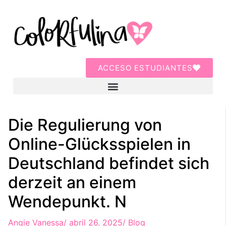
ACCESO ESTUDIANTES
Die Regulierung von
Online-Glücksspielen in
Deutschland befindet sich
derzeit an einem
Wendepunkt. N
Angie Vanessa
/
abril 26, 2025
/
Blog