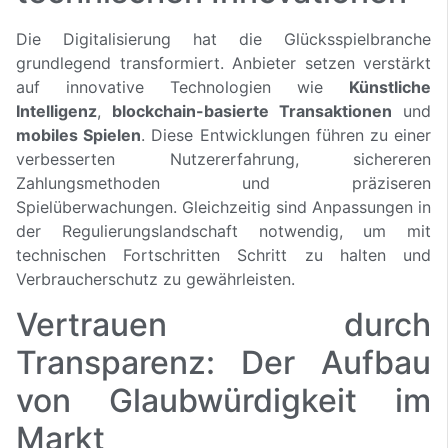
Die Digitalisierung hat die Glücksspielbranche
grundlegend transformiert. Anbieter setzen verstärkt
auf innovative Technologien wie
Künstliche
Intelligenz
,
blockchain-basierte Transaktionen
und
mobiles Spielen
. Diese Entwicklungen führen zu einer
verbesserten Nutzererfahrung, sichereren
Zahlungsmethoden und präziseren
Spielüberwachungen. Gleichzeitig sind Anpassungen in
der Regulierungslandschaft notwendig, um mit
technischen Fortschritten Schritt zu halten und
Verbraucherschutz zu gewährleisten.
Vertrauen durch
Transparenz: Der Aufbau
von Glaubwürdigkeit im
Markt