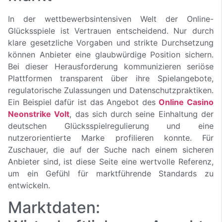
In der wettbewerbsintensiven Welt der Online-
Glücksspiele ist Vertrauen entscheidend. Nur durch
klare gesetzliche Vorgaben und strikte Durchsetzung
können Anbieter eine glaubwürdige Position sichern.
Bei dieser Herausforderung kommunizieren seriöse
Plattformen transparent über ihre Spielangebote,
regulatorische Zulassungen und Datenschutzpraktiken.
Ein Beispiel dafür ist das Angebot des
Online Casino
Neonstrike Volt
, das sich durch seine Einhaltung der
deutschen Glücksspielregulierung und eine
nutzerorientierte Marke profilieren konnte. Für
Zuschauer, die auf der Suche nach einem sicheren
Anbieter sind, ist diese Seite eine wertvolle Referenz,
um ein Gefühl für marktführende Standards zu
entwickeln.
Marktdaten: