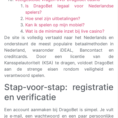
Is DragoBet legaal voor Nederlandse
spelers?
Hoe snel zijn uitbetalingen?
Kan ik spelen op mijn mobiel?
Wat is de minimale inzet bij live casino?
De site is volledig vertaald naar het Nederlands en
ondersteunt de meest populaire betaalmethoden in
Nederland, waaronder iDEAL, Bancontact en
creditcards. Door een licentie van de
Kansspelautoriteit (KSA) te dragen, voldoet DragoBet
aan de strenge eisen rondom veiligheid en
verantwoord spelen.
Stap‑voor‑stap: registratie
en verificatie
Een account aanmaken bij DragoBet is simpel. Je vult
je e‑mail, een wachtwoord en een paar persoonlijke