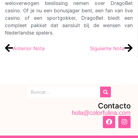
weloverwogen beslissing nemen over DragoBet
casino. Of je nu een bonusjager bent, een fan van live
casino of een sportgokker, DragoBet biedt een
compleet pakket dat aansluit bij de wensen van
Nederlandse spelers.
Anterior Nota
Siguiente Nota
Contacto
hola@colorfulina.com