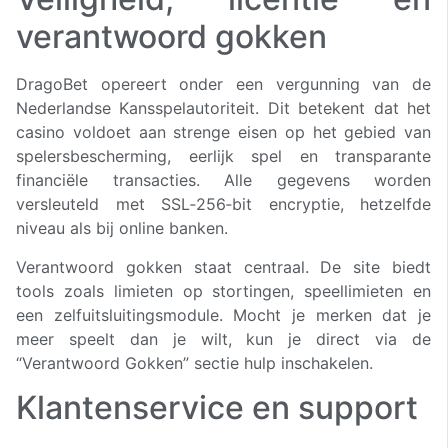
verantwoord gokken
DragoBet opereert onder een vergunning van de
Nederlandse Kansspelautoriteit. Dit betekent dat het
casino voldoet aan strenge eisen op het gebied van
spelersbescherming, eerlijk spel en transparante
financiële transacties. Alle gegevens worden
versleuteld met SSL‑256‑bit encryptie, hetzelfde
niveau als bij online banken.
Verantwoord gokken staat centraal. De site biedt
tools zoals limieten op stortingen, speellimieten en
een zelfuitsluitingsmodule. Mocht je merken dat je
meer speelt dan je wilt, kun je direct via de
“Verantwoord Gokken” sectie hulp inschakelen.
Klantenservice en support