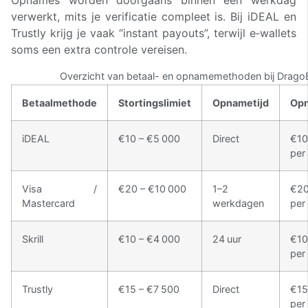
Opnames worden doorgaans binnen één werkdag
verwerkt, mits je verificatie compleet is. Bij iDEAL en
Trustly krijg je vaak “instant payouts”, terwijl e‑wallets
soms een extra controle vereisen.
Overzicht van betaal- en opnamemethoden bij Drago
Betaalmethode
Stortingslimiet
Opnametijd
Opn
iDEAL
€10 – €5 000
Direct
€10
per
Visa /
€20 – €10 000
1–2
€20
Mastercard
werkdagen
per
Skrill
€10 – €4 000
24 uur
€10
per
Trustly
€15 – €7 500
Direct
€15
per