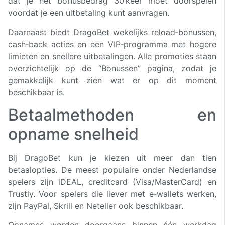
dat je het bonusbedrag 30 keer moet doorspelen
voordat je een uitbetaling kunt aanvragen.
Daarnaast biedt DragoBet wekelijks reload‑bonussen,
cash‑back acties en een VIP‑programma met hogere
limieten en snellere uitbetalingen. Alle promoties staan
overzichtelijk op de “Bonussen” pagina, zodat je
gemakkelijk kunt zien wat er op dit moment
beschikbaar is.
Betaalmethoden en
opname snelheid
Bij DragoBet kun je kiezen uit meer dan tien
betaalopties. De meest populaire onder Nederlandse
spelers zijn iDEAL, creditcard (Visa/MasterCard) en
Trustly. Voor spelers die liever met e‑wallets werken,
zijn PayPal, Skrill en Neteller ook beschikbaar.