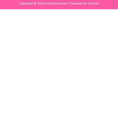
Copyright © 2020 colorfulina.com | Powered by Colorful