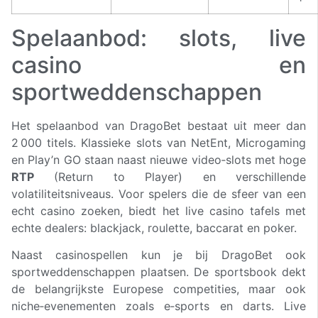
Spelaanbod: slots, live
casino en
sportweddenschappen
Het spelaanbod van DragoBet bestaat uit meer dan
2 000 titels. Klassieke slots van NetEnt, Microgaming
en Play’n GO staan naast nieuwe video‑slots met hoge
RTP
(Return to Player) en verschillende
volatiliteitsniveaus. Voor spelers die de sfeer van een
echt casino zoeken, biedt het live casino tafels met
echte dealers: blackjack, roulette, baccarat en poker.
Naast casinospellen kun je bij DragoBet ook
sportweddenschappen plaatsen. De sportsbook dekt
de belangrijkste Europese competities, maar ook
niche‑evenementen zoals e‑sports en darts. Live