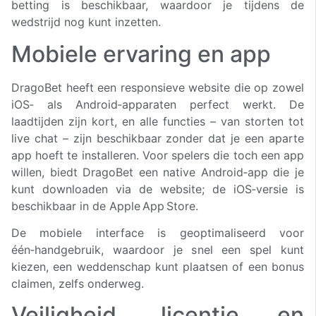
betting is beschikbaar, waardoor je tijdens de
wedstrijd nog kunt inzetten.
Mobiele ervaring en app
DragoBet heeft een responsieve website die op zowel
iOS‑ als Android‑apparaten perfect werkt. De
laadtijden zijn kort, en alle functies – van storten tot
live chat – zijn beschikbaar zonder dat je een aparte
app hoeft te installeren. Voor spelers die toch een app
willen, biedt DragoBet een native Android‑app die je
kunt downloaden via de website; de iOS‑versie is
beschikbaar in de Apple App Store.
De mobiele interface is geoptimaliseerd voor
één‑handgebruik, waardoor je snel een spel kunt
kiezen, een weddenschap kunt plaatsen of een bonus
claimen, zelfs onderweg.
Veiligheid, licentie en