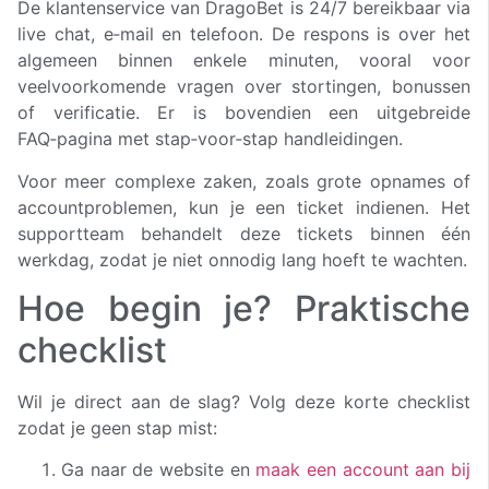
De klantenservice van DragoBet is 24/7 bereikbaar via
live chat, e‑mail en telefoon. De respons is over het
algemeen binnen enkele minuten, vooral voor
veelvoorkomende vragen over stortingen, bonussen
of verificatie. Er is bovendien een uitgebreide
FAQ‑pagina met stap‑voor‑stap handleidingen.
Voor meer complexe zaken, zoals grote opnames of
accountproblemen, kun je een ticket indienen. Het
supportteam behandelt deze tickets binnen één
werkdag, zodat je niet onnodig lang hoeft te wachten.
Hoe begin je? Praktische
checklist
Wil je direct aan de slag? Volg deze korte checklist
zodat je geen stap mist:
Ga naar de website en
maak een account aan bij