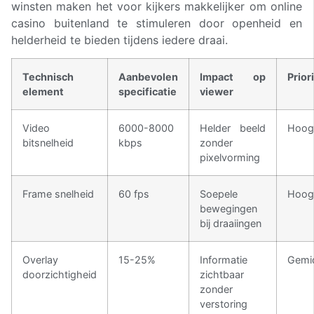
winsten maken het voor kijkers makkelijker om online
casino buitenland te stimuleren door openheid en
helderheid te bieden tijdens iedere draai.
Technisch
Aanbevolen
Impact op
Priori
element
specificatie
viewer
Video
6000-8000
Helder beeld
Hoog
bitsnelheid
kbps
zonder
pixelvorming
Frame snelheid
60 fps
Soepele
Hoog
bewegingen
bij draaiingen
Overlay
15-25%
Informatie
Gemi
doorzichtigheid
zichtbaar
zonder
verstoring