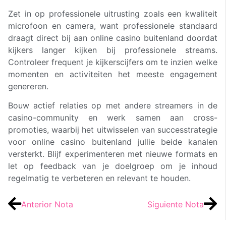
Zet in op professionele uitrusting zoals een kwaliteit
microfoon en camera, want professionele standaard
draagt direct bij aan online casino buitenland doordat
kijkers langer kijken bij professionele streams.
Controleer frequent je kijkerscijfers om te inzien welke
momenten en activiteiten het meeste engagement
genereren.
Bouw actief relaties op met andere streamers in de
casino-community en werk samen aan cross-
promoties, waarbij het uitwisselen van successtrategie
voor online casino buitenland jullie beide kanalen
versterkt. Blijf experimenteren met nieuwe formats en
let op feedback van je doelgroep om je inhoud
regelmatig te verbeteren en relevant te houden.
Anterior Nota
Siguiente Nota