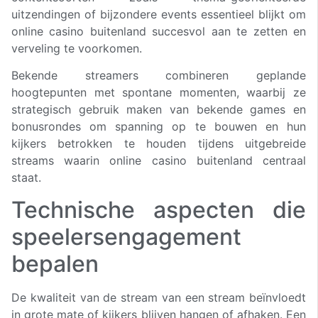
uitzendingen of bijzondere events essentieel blijkt om
online casino buitenland succesvol aan te zetten en
verveling te voorkomen.
Bekende streamers combineren geplande
hoogtepunten met spontane momenten, waarbij ze
strategisch gebruik maken van bekende games en
bonusrondes om spanning op te bouwen en hun
kijkers betrokken te houden tijdens uitgebreide
streams waarin online casino buitenland centraal
staat.
Technische aspecten die
speelersengagement
bepalen
De kwaliteit van de stream van een stream beïnvloedt
in grote mate of kijkers blijven hangen of afhaken. Een