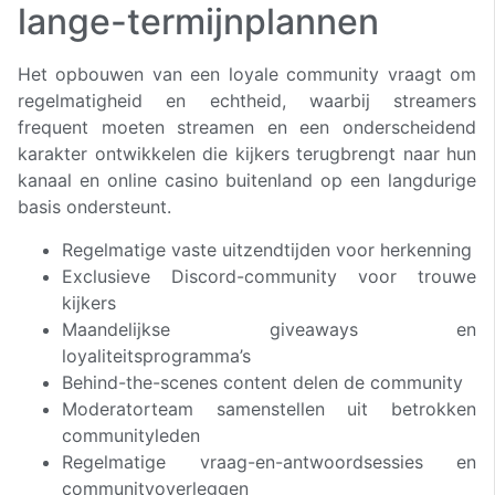
lange-termijnplannen
Het opbouwen van een loyale community vraagt om
regelmatigheid en echtheid, waarbij streamers
frequent moeten streamen en een onderscheidend
karakter ontwikkelen die kijkers terugbrengt naar hun
kanaal en online casino buitenland op een langdurige
basis ondersteunt.
Regelmatige vaste uitzendtijden voor herkenning
Exclusieve Discord-community voor trouwe
kijkers
Maandelijkse giveaways en
loyaliteitsprogramma’s
Behind-the-scenes content delen de community
Moderatorteam samenstellen uit betrokken
communityleden
Regelmatige vraag-en-antwoordsessies en
communityoverleggen