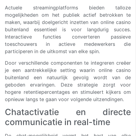
Actuele streamingplatforms bieden talloze
mogelijkheden om het publiek actief betrokken te
maken, waarbij doelgericht inzetten van online casino
buitenland essentieel is voor langdurig succes.
Interactieve functies converteren passieve
toeschouwers in actieve medewerkers die
participeren in de uitkomst van elke spin.
Door verschillende componenten te integreren creëer
je een aantrekkelijke setting waarin online casino
buitenland een natuurlijk gevolg wordt van de
geboden ervaringen. Deze strategie zorgt voor
hogere retentiepercentages en stimuleert kijkers om
opnieuw langs te gaan voor volgende uitzendingen.
Chatactivatie en directe
communicatie in real-time
De chat-mogelijkheid vormt het hart van elke