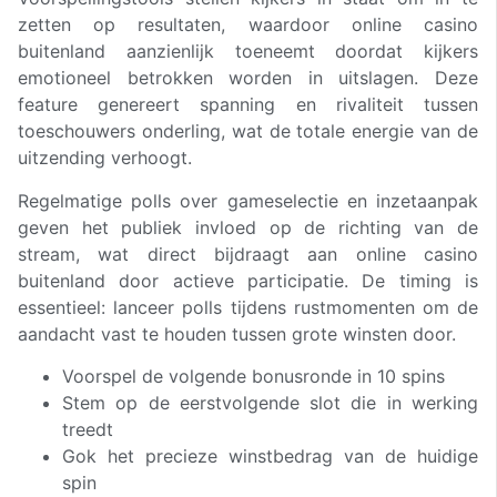
zetten op resultaten, waardoor online casino
buitenland aanzienlijk toeneemt doordat kijkers
emotioneel betrokken worden in uitslagen. Deze
feature genereert spanning en rivaliteit tussen
toeschouwers onderling, wat de totale energie van de
uitzending verhoogt.
Regelmatige polls over gameselectie en inzetaanpak
geven het publiek invloed op de richting van de
stream, wat direct bijdraagt aan online casino
buitenland door actieve participatie. De timing is
essentieel: lanceer polls tijdens rustmomenten om de
aandacht vast te houden tussen grote winsten door.
Voorspel de volgende bonusronde in 10 spins
Stem op de eerstvolgende slot die in werking
treedt
Gok het precieze winstbedrag van de huidige
spin