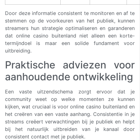
Door deze informatie consistent te monitoren en af te
stemmen op de voorkeuren van het publiek, kunnen
streamers hun strategie optimaliseren en garanderen
dat online casino buitenland niet alleen een korte-
termijndoel is maar een solide fundament voor
uitbreiding.
Praktische adviezen voor
aanhoudende ontwikkeling
Een vaste uitzendschema zorgt ervoor dat je
community weet op welke momenten ze kunnen
kijken, wat cruciaal is voor online casino buitenland en
het creëren van een vaste aanhang. Consistentie in je
streams creëert verwachtingen bij je publiek en helpt
bij het natuurlijk uitbreiden van je kanaal door
consistent contact met je publiek.