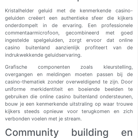
Kristalhelder geluid met de kenmerkende casino-
geluiden creëert een authentieke sfeer die kijkers
onderdompelt in de ervaring. Een professionele
commentaarmicrofoon, gecombineerd met goed
ingestelde spelgeluiden, zorgt ervoor dat online
casino buitenland aanzienlijk profiteert van de
indrukwekkende geluidservaring.
Grafische componenten zoals kleurstelling,
overgangen en meldingen moeten passen bij de
casino-thematiek zonder overweldigend te zijn. Door
uniforme merkidentiteit en boeiende beelden te
gebruiken die online casino buitenland ondersteunen,
bouw je een kenmerkende uitstraling op waar trouwe
kijkers steeds opnieuw voor terugkomen en zich
verbonden voelen met je stream.
Community building en