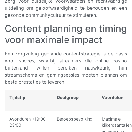
Zorg voor duidelijke voorwaarden en rechtvaardige
uitdeling om geloofwaardigheid te behouden en een
gezonde communitycultuur te stimuleren.
Content planning en timing
voor maximale impact
Een zorgvuldig geplande contentstrategie is de basis
voor succes, waarbij streamers die online casino
buitenland willen bereiken nauwkeurig hun
streamschema en gamingsessies moeten plannen om
beste prestaties te leveren.
Tijdstip
Doelgroep
Voordelen
Avonduren (19:00-
Beroepsbevolking
Maximale
23:00)
kijkersaantallen
actieve chat