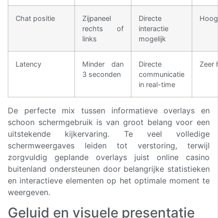
Chat positie
Zijpaneel
Directe
Hoog
rechts of
interactie
links
mogelijk
Latency
Minder dan
Directe
Zeer
3 seconden
communicatie
in real-time
De perfecte mix tussen informatieve overlays en
schoon schermgebruik is van groot belang voor een
uitstekende kijkervaring. Te veel volledige
schermweergaves leiden tot verstoring, terwijl
zorgvuldig geplande overlays juist online casino
buitenland ondersteunen door belangrijke statistieken
en interactieve elementen op het optimale moment te
weergeven.
Geluid en visuele presentatie