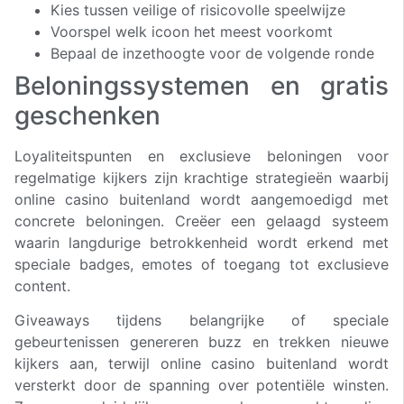
Kies tussen veilige of risicovolle speelwijze
Voorspel welk icoon het meest voorkomt
Bepaal de inzethoogte voor de volgende ronde
Beloningssystemen en gratis
geschenken
Loyaliteitspunten en exclusieve beloningen voor
regelmatige kijkers zijn krachtige strategieën waarbij
online casino buitenland wordt aangemoedigd met
concrete beloningen. Creëer een gelaagd systeem
waarin langdurige betrokkenheid wordt erkend met
speciale badges, emotes of toegang tot exclusieve
content.
Giveaways tijdens belangrijke of speciale
gebeurtenissen genereren buzz en trekken nieuwe
kijkers aan, terwijl online casino buitenland wordt
versterkt door de spanning over potentiële winsten.