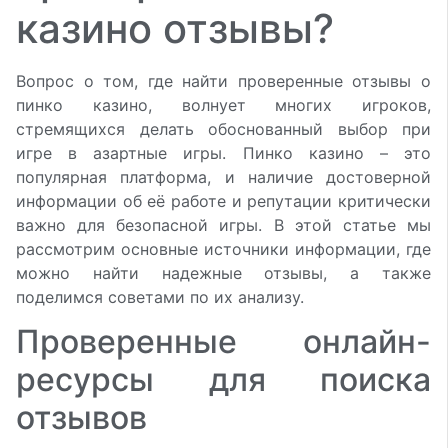
казино отзывы?
Вопрос о том, где найти проверенные отзывы о
пинко казино, волнует многих игроков,
стремящихся делать обоснованный выбор при
игре в азартные игры. Пинко казино – это
популярная платформа, и наличие достоверной
информации об её работе и репутации критически
важно для безопасной игры. В этой статье мы
рассмотрим основные источники информации, где
можно найти надежные отзывы, а также
поделимся советами по их анализу.
Проверенные онлайн-
ресурсы для поиска
отзывов