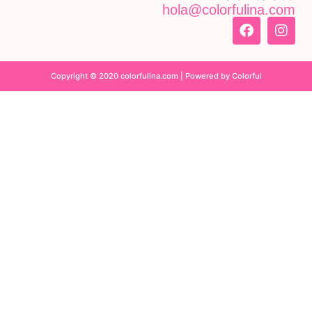
hola@colorfulina.com
Copyright © 2020 colorfulina.com | Powered by Colorful