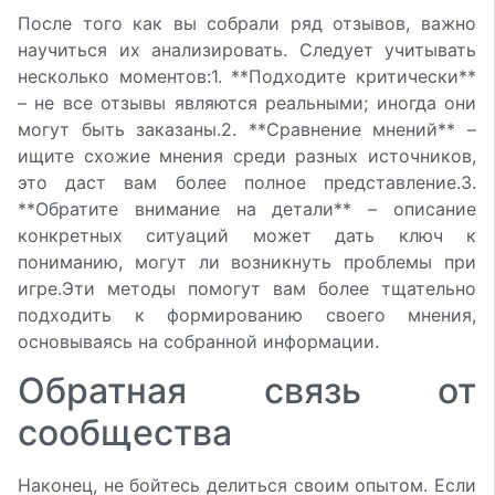
После того как вы собрали ряд отзывов, важно
научиться их анализировать. Следует учитывать
несколько моментов:1. **Подходите критически**
– не все отзывы являются реальными; иногда они
могут быть заказаны.2. **Сравнение мнений** –
ищите схожие мнения среди разных источников,
это даст вам более полное представление.3.
**Обратите внимание на детали** – описание
конкретных ситуаций может дать ключ к
пониманию, могут ли возникнуть проблемы при
игре.Эти методы помогут вам более тщательно
подходить к формированию своего мнения,
основываясь на собранной информации.
Обратная связь от
сообщества
Наконец, не бойтесь делиться своим опытом. Если