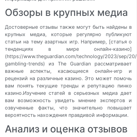
Обзоры в крупных медиа
Достоверные отзывы также могут быть найдены в
крупных медиа, которые регулярно публикуют
статьи на тему азартных игр. Например, [статья о
тенденциях в мире онлайн-казино]
(https://www.theguardian.com/technology/2023/sep/20/
gambling-trends) из The Guardian рассматривает
важные аспекты, касающиеся онлайн-игр и
рецензий на различные казино. Это может помочь
вам понять текущие тренды и репутацию пинко
казино.Изучение статей в серьезных медиа дает
вам возможность увидеть мнение экспертов и
озвученные факты, что значительно повышает
вероятность нахождения правдивой информации.
Анализ и оценка отзывов