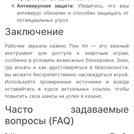
Антивирусная защита:
Убедитесь, что ваш
антивирус обновлен и способен защищать от
потенциальных угроз.
Заключение
Рабочие зеркала казино Пин Ап — это важный
инструмент для доступа к азартным играм,
особенно в условиях возможных блокировок. Зная,
где искать и как удостоверяться в безопасности,
вы можете беспрепятственно наслаждаться игрой.
Используйте проверенные источники и всегда
оставайтесь в курсе актуальных ссылок, чтобы
повысить свои шансы на успех в казино.
Часто задаваемые
вопросы (FAQ)