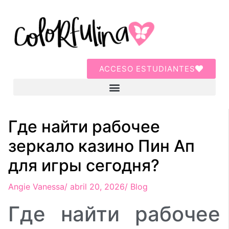
ACCESO ESTUDIANTES
Где найти рабочее
зеркало казино Пин Ап
для игры сегодня?
Angie Vanessa
/
abril 20, 2026
/
Blog
Где найти рабочее