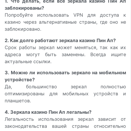
1. Что делать, если все зеркала казино Пин Ап
заблокированы?
Попробуйте использовать VPN для доступа к
казино через альтернативные страны, где оно не
заблокировано.
2. Как долго работают зеркала казино Пин Ап?
Срок работы зеркал может меняться, так как их
адреса могут быть заменены. Всегда ищите
актуальные ссылки.
3. Можно ли использовать зеркало на мобильном
устройстве?
Да, большинство зеркал полностью
оптимизированы для мобильных устройств и
планшетов.
4. Зеркала казино Пин Ап легальны?
Легальность использования зеркал зависит от
законодательства вашей страны относительно