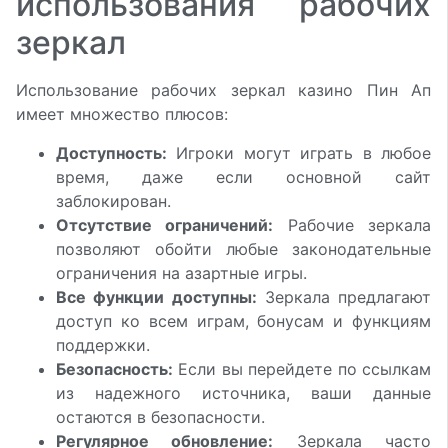
использования рабочих
зеркал
Использование рабочих зеркал казино Пин Ап
имеет множество плюсов:
Доступность:
Игроки могут играть в любое
время, даже если основной сайт
заблокирован.
Отсутствие ограничений:
Рабочие зеркала
позволяют обойти любые законодательные
ограничения на азартные игры.
Все функции доступны:
Зеркала предлагают
доступ ко всем играм, бонусам и функциям
поддержки.
Безопасность:
Если вы перейдете по ссылкам
из надежного источника, ваши данные
остаются в безопасности.
Регулярное обновление:
Зеркала часто