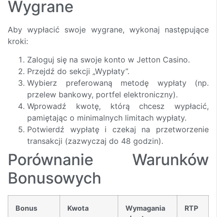
Wygrane
Aby wypłacić swoje wygrane, wykonaj następujące
kroki:
Zaloguj się na swoje konto w Jetton Casino.
Przejdź do sekcji „Wypłaty”.
Wybierz preferowaną metodę wypłaty (np.
przelew bankowy, portfel elektroniczny).
Wprowadź kwotę, którą chcesz wypłacić,
pamiętając o minimalnych limitach wypłaty.
Potwierdź wypłatę i czekaj na przetworzenie
transakcji (zazwyczaj do 48 godzin).
Porównanie Warunków
Bonusowych
Bonus
Kwota
Wymagania
RTP