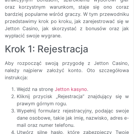
oraz korzystnym warunkom, staje się ono coraz
bardziej popularne wśród graczy. W tym przewodniku
przedstawimy krok po kroku, jak zarejestrować się w
Jetton Casino, jak skorzystać z bonusów oraz jak
wypłacić swoje wygrane.
Krok 1: Rejestracja
Aby rozpocząć swoją przygodę z Jetton Casino,
należy najpierw założyć konto. Oto szczegółowa
instrukcja:
Wejdź na stronę
Jetton kasyno
.
Kliknij przycisk „Rejestracja” znajdujący się w
prawym górnym rogu.
Wypełnij formularz rejestracyjny, podając swoje
dane osobowe, takie jak imię, nazwisko, adres e-
mail oraz numer telefonu.
Utwórz silne hasło, które zabezpieczy Twoje