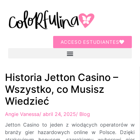
ACCESO ESTUDIANTES
Historia Jetton Casino –
Wszystko, co Musisz
Wiedzieć
Angie Vanessa
/
abril 24, 2025
/
Blog
Jetton Casino to jeden z wiodących operatorów w
branży gier hazardowych online w Polsce. Dzięki
atrakcyjnym bonusom, szerokiemu wyborowi gier