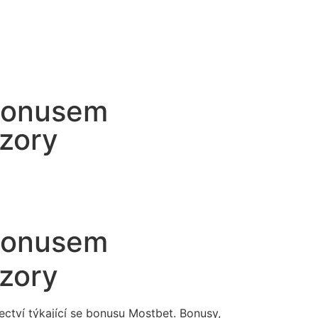
 Bonusem
zory
 Bonusem
zory
ctví týkající se bonusu Mostbet. Bonusy,