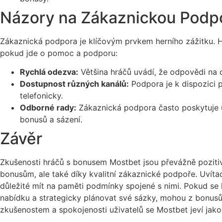
Názory na Zákaznickou Podp
Zákaznická podpora je klíčovým prvkem herního zážitku. H
pokud jde o pomoc a podporu:
Rychlá odezva:
Většina hráčů uvádí, že odpovědi na d
Dostupnost různých kanálů:
Podpora je k dispozici p
telefonicky.
Odborné rady:
Zákaznická podpora často poskytuje už
bonusů a sázení.
Závěr
Zkušenosti hráčů s bonusem Mostbet jsou převážně poziti
bonusům, ale také díky kvalitní zákaznické podpoře. Uvítací
důležité mít na paměti podmínky spojené s nimi. Pokud se
nabídku a strategicky plánovat své sázky, mohou z bonusů
zkušenostem a spokojenosti uživatelů se Mostbet jeví jako 