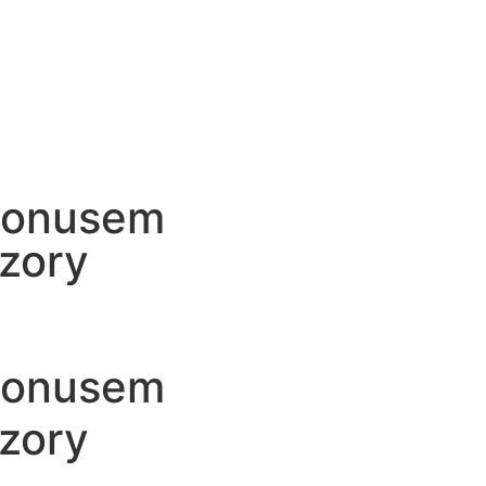
 Bonusem
zory
 Bonusem
zory