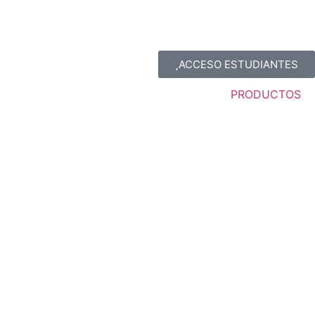
ACCESO ESTUDIANTES
PRODUCTOS