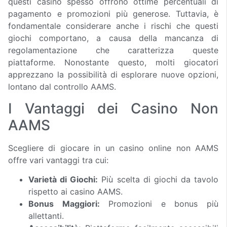
questi casinò spesso offrono ottime percentuali di
pagamento e promozioni più generose. Tuttavia, è
fondamentale considerare anche i rischi che questi
giochi comportano, a causa della mancanza di
regolamentazione che caratterizza queste
piattaforme. Nonostante questo, molti giocatori
apprezzano la possibilità di esplorare nuove opzioni,
lontano dal controllo AAMS.
I Vantaggi dei Casino Non
AAMS
Scegliere di giocare in un casino online non AAMS
offre vari vantaggi tra cui:
Varietà di Giochi:
Più scelta di giochi da tavolo
rispetto ai casino AAMS.
Bonus Maggiori:
Promozioni e bonus più
allettanti.