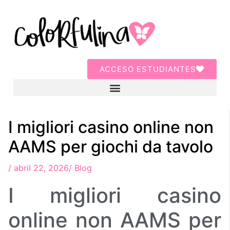
ACCESO ESTUDIANTES
I migliori casino online non
AAMS per giochi da tavolo
/
abril 22, 2026
/
Blog
I migliori casino
online non AAMS per