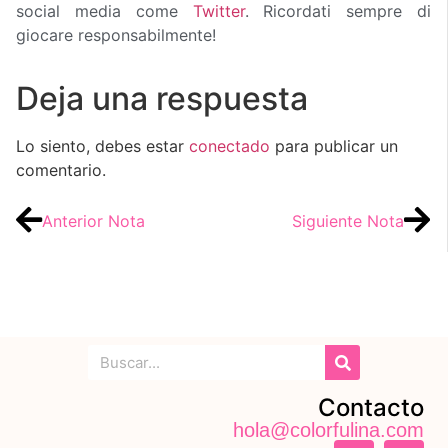
social media come
Twitter
. Ricordati sempre di
giocare responsabilmente!
Deja una respuesta
Lo siento, debes estar
conectado
para publicar un
comentario.
Anterior Nota
Siguiente Nota
Contacto
hola@colorfulina.com