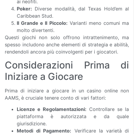
ai neofiti.
Poker:
Diverse modalità, dal Texas Hold’em al
Caribbean Stud.
Il Grande e Il Piccolo:
Varianti meno comuni ma
molto divertenti.
Questi giochi non solo offrono intrattenimento, ma
spesso includono anche elementi di strategia e abilità,
rendendoli ancora più coinvolgenti per i giocatori.
Considerazioni Prima di
Iniziare a Giocare
Prima di iniziare a giocare in un casino online non
AAMS, è cruciale tenere conto di vari fattori:
Licenze e Regolamentazioni:
Controllare se la
piattaforma è autorizzata e da quale
giurisdizione.
Metodi di Pagamento:
Verificare la varietà di