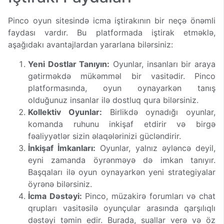
Pinco oyun sitesində icma iştirakının bir neçə önəmli
faydası vardır. Bu platformada iştirak etməklə,
aşağıdakı avantajlardan yararlana bilərsiniz:
Yeni Dostlar Tanıyın:
Oyunlar, insanları bir araya
gətirməkdə mükəmməl bir vasitədir. Pinco
platformasında, oyun oynayarkən tanış
olduğunuz insanlar ilə dostluq qura bilərsiniz.
Kollektiv Oyunlar:
Birlikdə oynadığı oyunlar,
komanda ruhunu inkişaf etdirir və birgə
fəaliyyətlər sizin əlaqələrinizi gücləndirir.
İnkişaf İmkanları:
Oyunlar, yalnız əyləncə deyil,
eyni zamanda öyrənməyə də imkan tanıyır.
Başqaları ilə oyun oynayarkən yeni strategiyalar
öyrənə bilərsiniz.
İcma Dəstəyi:
Pinco, müzakirə forumları və chat
qrupları vasitəsilə oyunçular arasında qarşılıqlı
dəstəyi təmin edir. Burada, suallar verə və öz