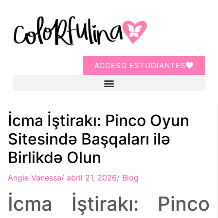
ACCESO ESTUDIANTES
İcma İştirakı: Pinco Oyun
Sitesində Başqaları ilə
Birlikdə Olun
Angie Vanessa
/
abril 21, 2026
/
Blog
İcma İştirakı: Pinco