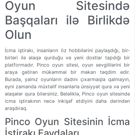
Oyun Sitesində
Başqaları ilə Birlikdə
Olun
İcma iştirakı, insanların öz hobbilərini paylaşdığı, bir-
birləri ilə əlaqə qurduğu və yeni dostlar tapdığı bir
platformadır. Pinco oyun sitesi, oyun sevgililərini bir
araya gətirən mükəmməl bir məkan təqdim edir.
Burada, yalnız oyunların dadını çıxarmaqla qalmayın,
eyni zamanda müxtəlif insanlarla ünsiyyət qura və yeni
əlaqələr qura bilərsiniz. Beləliklə, Pinco oyun sitesində
icma iştirakının necə inkişaf etdiyini daha dərindən
araşdıraq.
Pinco Oyun Sitesinin İcma
İştirakı Faydaları