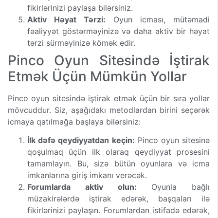
fikirlərinizi paylaşa bilərsiniz.
Aktiv Həyat Tərzi:
Oyun icması, mütəmadi
fəaliyyət göstərməyinizə və daha aktiv bir həyat
tərzi sürməyinizə kömək edir.
Pinco Oyun Sitesində İştirak
Etmək Üçün Mümkün Yollar
Pinco oyun sitesində iştirak etmək üçün bir sıra yollar
mövcuddur. Siz, aşağıdakı metodlardan birini seçərək
icmaya qatılmağa başlaya bilərsiniz:
İlk dəfə qeydiyyatdan keçin:
Pinco oyun sitesinə
qoşulmaq üçün ilk olaraq qeydiyyat prosesini
tamamlayın. Bu, sizə bütün oyunlara və icma
imkanlarına giriş imkanı verəcək.
Forumlarda aktiv olun:
Oyunla bağlı
müzakirələrdə iştirak edərək, başqaları ilə
fikirlərinizi paylaşın. Forumlardan istifadə edərək,