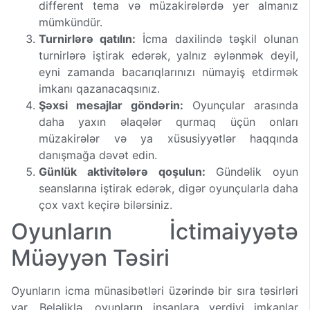
different tema və müzakirələrdə yer almanız
mümkündür.
Turnirlərə qatılın:
İcma daxilində təşkil olunan
turnirlərə iştirak edərək, yalnız əylənmək deyil,
eyni zamanda bacarıqlarınızı nümayiş etdirmək
imkanı qazanacaqsınız.
Şəxsi mesajlar göndərin:
Oyunçular arasında
daha yaxın əlaqələr qurmaq üçün onları
müzakirələr və ya xüsusiyyətlər haqqında
danışmağa dəvət edin.
Günlük aktivitələrə qoşulun:
Gündəlik oyun
seanslarına iştirak edərək, digər oyunçularla daha
çox vaxt keçirə bilərsiniz.
Oyunların İctimaiyyətə
Müəyyən Təsiri
Oyunların icma münasibətləri üzərində bir sıra təsirləri
var. Beləliklə, oyunların insanlara verdiyi imkanlar