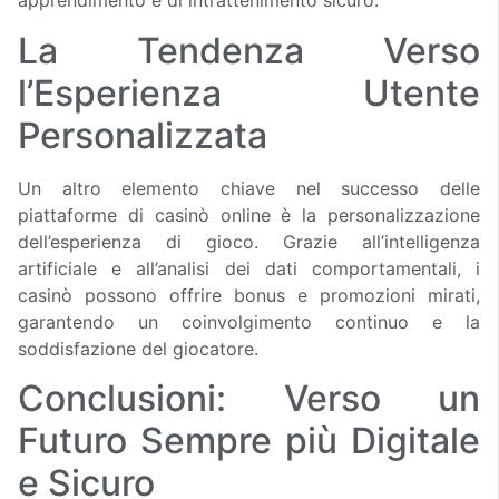
apprendimento e di intrattenimento sicuro.
La Tendenza Verso
l’Esperienza Utente
Personalizzata
Un altro elemento chiave nel successo delle
piattaforme di casinò online è la personalizzazione
dell’esperienza di gioco. Grazie all’intelligenza
artificiale e all’analisi dei dati comportamentali, i
casinò possono offrire bonus e promozioni mirati,
garantendo un coinvolgimento continuo e la
soddisfazione del giocatore.
Conclusioni: Verso un
Futuro Sempre più Digitale
e Sicuro