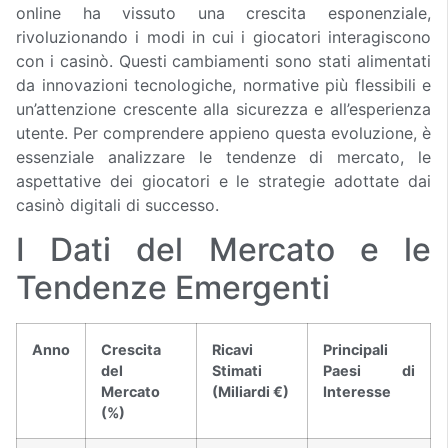
online ha vissuto una crescita esponenziale,
rivoluzionando i modi in cui i giocatori interagiscono
con i casinò. Questi cambiamenti sono stati alimentati
da innovazioni tecnologiche, normative più flessibili e
un’attenzione crescente alla sicurezza e all’esperienza
utente. Per comprendere appieno questa evoluzione, è
essenziale analizzare le tendenze di mercato, le
aspettative dei giocatori e le strategie adottate dai
casinò digitali di successo.
I Dati del Mercato e le
Tendenze Emergenti
Anno
Crescita
Ricavi
Principali
del
Stimati
Paesi di
Mercato
(Miliardi €)
Interesse
(%)