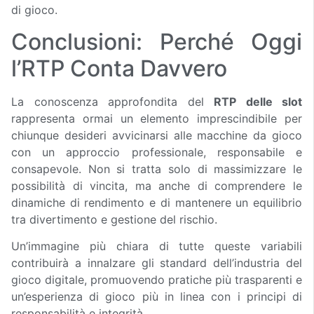
di gioco.
Conclusioni: Perché Oggi
l’RTP Conta Davvero
La conoscenza approfondita del
RTP delle slot
rappresenta ormai un elemento imprescindibile per
chiunque desideri avvicinarsi alle macchine da gioco
con un approccio professionale, responsabile e
consapevole. Non si tratta solo di massimizzare le
possibilità di vincita, ma anche di comprendere le
dinamiche di rendimento e di mantenere un equilibrio
tra divertimento e gestione del rischio.
Un’immagine più chiara di tutte queste variabili
contribuirà a innalzare gli standard dell’industria del
gioco digitale, promuovendo pratiche più trasparenti e
un’esperienza di gioco più in linea con i principi di
responsabilità e integrità.