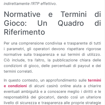
indirettamente l’RTP effettivo.
Normative e Termini di
Gioco: Un Quadro di
Riferimento
Per una comprensione condivisa e trasparente di tutti
i parametri, gli operatori devono rispettare rigorose
normative sulla trasparenza e sui termini di utilizzo.
Ciò include, tra l’altro, la pubblicazione chiara delle
condizioni di gioco, delle percentuali di payout e dei
termini correlati.
In questo contesto, un approfondimento sulle
termini
e condizioni
di alcuni casinò online aiuta a chiarire
eventuali ambiguità e a conoscere meglio i diritti e le
responsabilità dei giocatori, dando così un ulteriore
livello di sicurezza e trasparenza alle proprie strategie