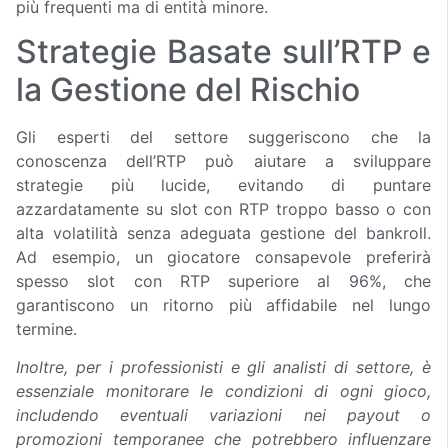
più frequenti ma di entità minore.
Strategie Basate sull’RTP e
la Gestione del Rischio
Gli esperti del settore suggeriscono che la
conoscenza dell’RTP può aiutare a sviluppare
strategie più lucide, evitando di puntare
azzardatamente su slot con RTP troppo basso o con
alta volatilità senza adeguata gestione del bankroll.
Ad esempio, un giocatore consapevole preferirà
spesso slot con RTP superiore al 96%, che
garantiscono un ritorno più affidabile nel lungo
termine.
Inoltre, per i professionisti e gli analisti di settore, è
essenziale monitorare le condizioni di ogni gioco,
includendo eventuali variazioni nei payout o
promozioni temporanee che potrebbero influenzare