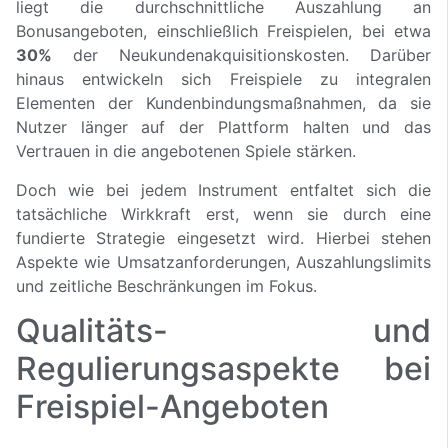
liegt die durchschnittliche Auszahlung an
Bonusangeboten, einschließlich Freispielen, bei etwa
30%
der Neukundenakquisitionskosten. Darüber
hinaus entwickeln sich Freispiele zu integralen
Elementen der Kundenbindungsmaßnahmen, da sie
Nutzer länger auf der Plattform halten und das
Vertrauen in die angebotenen Spiele stärken.
Doch wie bei jedem Instrument entfaltet sich die
tatsächliche Wirkkraft erst, wenn sie durch eine
fundierte Strategie eingesetzt wird. Hierbei stehen
Aspekte wie Umsatzanforderungen, Auszahlungslimits
und zeitliche Beschränkungen im Fokus.
Qualitäts- und
Regulierungsaspekte bei
Freispiel-Angeboten