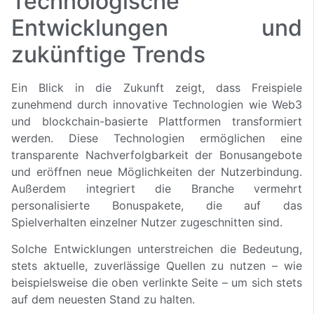
Technologische
Entwicklungen und
zukünftige Trends
Ein Blick in die Zukunft zeigt, dass Freispiele
zunehmend durch innovative Technologien wie
Web3
und
blockchain-basierte
Plattformen transformiert
werden. Diese Technologien ermöglichen eine
transparente Nachverfolgbarkeit der Bonusangebote
und eröffnen neue Möglichkeiten der Nutzerbindung.
Außerdem integriert die Branche vermehrt
personalisierte Bonuspakete, die auf das
Spielverhalten einzelner Nutzer zugeschnitten sind.
Solche Entwicklungen unterstreichen die Bedeutung,
stets aktuelle, zuverlässige Quellen zu nutzen – wie
beispielsweise die oben verlinkte Seite – um sich stets
auf dem neuesten Stand zu halten.