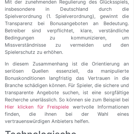
Mit der zunehmenden Regulierung des Glücksspiels,
insbesondere in Deutschland durch die
Spielverordnung (1. Spielverordnung), gewinnt die
Transparenz bei Bonusangeboten an Bedeutung.
Betreiber sind verpflichtet, klare, verständliche
Bedingungen zu kommunizieren, um
Missverständnisse zu vermeiden und den
Spielerschutz zu erhöhen.
In diesem Zusammenhang ist die Orientierung an
seriösen Quellen essenziell, da manipulierte
Bonuskonditionen langfristig das Vertrauen in die
Branche schädigen können. Für Spieler, die sichere und
transparente Angebote suchen, ist eine sorgfältige
Recherche unerlässlich. So können sie zum Beispiel bei
Hier klicken für Freispiele
wertvolle Informationen
finden, die ihnen bei der Wahl eines
vertrauenswürdigen Anbieters helfen.