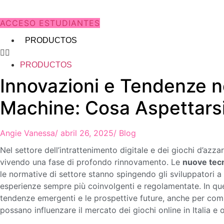
Ir
al
ACCESO ESTUDIANTES
contenido
PRODUCTOS
PRODUCTOS
Innovazioni e Tendenze ne
Machine: Cosa Aspettars
Angie Vanessa
/
abril 26, 2025
/
Blog
Nel settore dell’intrattenimento digitale e dei giochi d’azz
vivendo una fase di profondo rinnovamento. Le
nuove tec
le normative di settore stanno spingendo gli sviluppatori 
esperienze sempre più coinvolgenti e regolamentate. In que
tendenze emergenti e le prospettive future, anche per com
possano influenzare il mercato dei giochi online in Italia e o