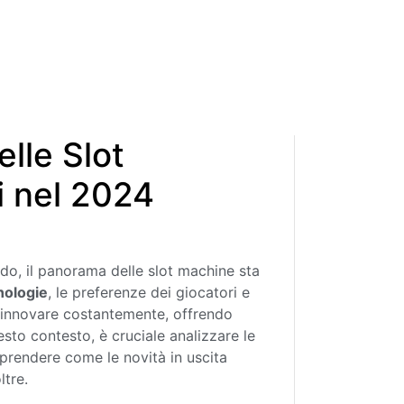
lle Slot
i nel 2024
ardo, il panorama delle slot machine sta
nologie
, le preferenze dei giocatori e
a innovare costantemente, offrendo
sto contesto, è cruciale analizzare le
prendere come le novità in uscita
ltre.