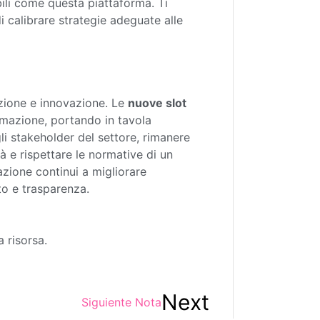
bili come questa piattaforma. Ti
 calibrare strategie adeguate alle
dizione e innovazione. Le
nuove slot
rmazione, portando in tavola
gli stakeholder del settore, rimanere
à e rispettare le normative di un
zione continui a migliorare
to e trasparenza.
 risorsa.
Next
Siguiente Nota