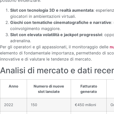
possono evidenziare:
Slot con tecnologia 3D e realtà aumentata
: esperien
giocatori in ambientazioni virtuali.
Giochi con tematiche cinematografiche e narrative
:
coinvolgimento maggiore.
Slot con elevata volatilità e jackpot progressivi
: oppo
adrenalina.
Per gli operatori e gli appassionati, il monitoraggio delle
nu
elemento di fondamentale importanza, permettendo di scopr
innovative e di valutare le tendenze di mercato.
Analisi di mercato e dati recen
Anno
Numero di nuove
Fatturato
slot lanciate
generato
2022
150
€450 milioni
Gr