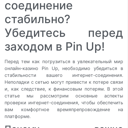
соединение
стабильно?
Убедитесь перед
заходом в Pin Up!
Перед тем как погрузиться в увлекательный мир
онлайн-казино Pin Up, необходимо убедиться в
стабильности вашего интернет-соединения.
Неполадки с сетью могут привести к потере связи
и, как следствие, к финансовым потерям. В этой
статье мы рассмотрим основные аспекты
проверки интернет-соединения, чтобы обеспечить
вам комфортное времяпрепровождение на
платформе.