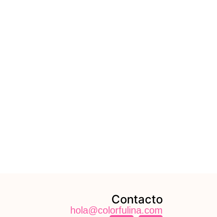
Contacto
hola@colorfulina.com