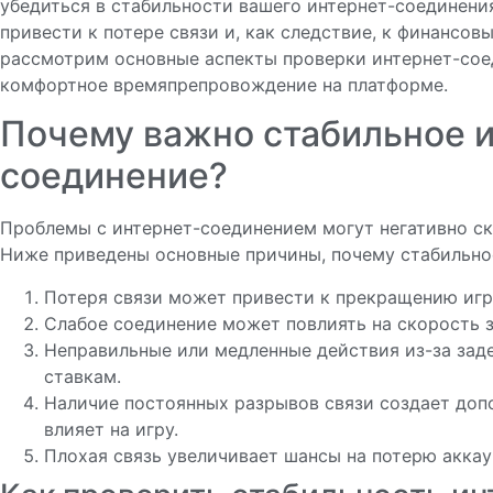
убедиться в стабильности вашего интернет-соединени
привести к потере связи и, как следствие, к финансов
рассмотрим основные аспекты проверки интернет-сое
комфортное времяпрепровождение на платформе.
Почему важно стабильное и
соединение?
Проблемы с интернет-соединением могут негативно ск
Ниже приведены основные причины, почему стабильно
Потеря связи может привести к прекращению игр
Слабое соединение может повлиять на скорость з
Неправильные или медленные действия из-за зад
ставкам.
Наличие постоянных разрывов связи создает доп
влияет на игру.
Плохая связь увеличивает шансы на потерю аккау