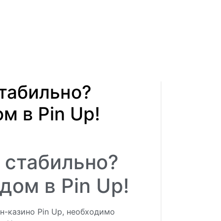
табильно?
м в Pin Up!
 стабильно?
дом в Pin Up!
н-казино Pin Up, необходимо