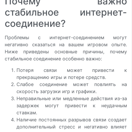
Почему важно
стабильное интернет-
соединение?
Проблемы с интернет-соединением могут
негативно сказаться на вашем игровом опыте.
Ниже приведены основные причины, почему
стабильное соединение особенно важно:
Потеря связи может привести к
прекращению игры и потере средств.
Слабое соединение может повлиять на
скорость загрузки игр и графики.
Неправильные или медленные действия из-за
задержек могут привести к неудачным
ставкам.
Наличие постоянных разрывов связи создает
дополнительный стресс и негативно влияет