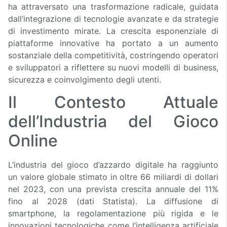
ha attraversato una trasformazione radicale, guidata
dall’integrazione di tecnologie avanzate e da strategie
di investimento mirate. La crescita esponenziale di
piattaforme innovative ha portato a un aumento
sostanziale della competitività, costringendo operatori
e sviluppatori a riflettere su nuovi modelli di business,
sicurezza e coinvolgimento degli utenti.
Il Contesto Attuale
dell’Industria del Gioco
Online
L’industria del gioco d’azzardo digitale ha raggiunto
un valore globale stimato in oltre
66 miliardi di dollari
nel 2023, con una prevista crescita annuale del 11%
fino al 2028 (dati Statista). La diffusione di
smartphone, la regolamentazione più rigida e le
innovazioni tecnologiche come l’intelligenza artificiale