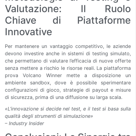
Valutazione: Il Ruolo
Chiave di Piattaforme
Innovative
Per mantenere un vantaggio competitivo, le aziende
devono investire anche in sistemi di testing simulato,
che permettano di valutare l’efficacia di nuove offerte
senza mettere a rischio le risorse reali. La piattaforma
prova Volcano Winner mette a disposizione un
ambiente sandbox, dove è possibile sperimentare
configurazioni di gioco, strategie di payout e misure
di sicurezza, prima di una diffusione su larga scala.
«L’innovazione si decide nel test, e il test si basa sulla
qualità degli strumenti di simulazione»
– Industry Insider