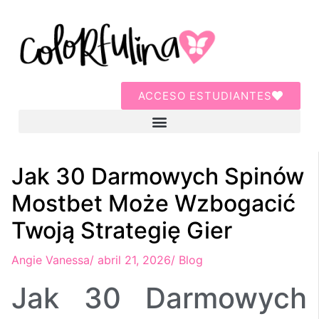
ACCESO ESTUDIANTES
Jak 30 Darmowych Spinów
Mostbet Może Wzbogacić
Twoją Strategię Gier
Angie Vanessa
/
abril 21, 2026
/
Blog
Jak 30 Darmowych