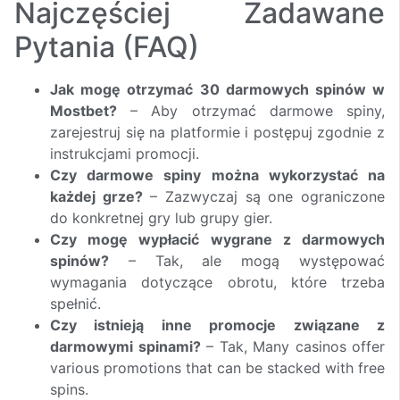
Najczęściej Zadawane
Pytania (FAQ)
Jak mogę otrzymać 30 darmowych spinów w
Mostbet?
– Aby otrzymać darmowe spiny,
zarejestruj się na platformie i postępuj zgodnie z
instrukcjami promocji.
Czy darmowe spiny można wykorzystać na
każdej grze?
– Zazwyczaj są one ograniczone
do konkretnej gry lub grupy gier.
Czy mogę wypłacić wygrane z darmowych
spinów?
– Tak, ale mogą występować
wymagania dotyczące obrotu, które trzeba
spełnić.
Czy istnieją inne promocje związane z
darmowymi spinami?
– Tak, Many casinos offer
various promotions that can be stacked with free
spins.