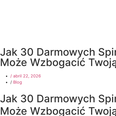
Jak 30 Darmowych Spi
Może Wzbogacić Twoją 
/
abril 22, 2026
/
Blog
Jak 30 Darmowych Spi
Może Wzbogacić Twoją 