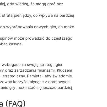
iej, gdy wiedzą, że mogą grać bez
utratą pieniędzy, co wpływa na bardziej
 do wypróbowania nowych gier, co może
h spinów może prowadzić do częstszego
obec kasyna.
wzbogacenia swojej strategii gier
wy oraz zarządzania finansami. Kluczem
i strategiczny. Pamiętaj, aby świadomie
alizować korzyści płynące z darmowych
nie gry może stać się jeszcze bardziej
a (FAQ)