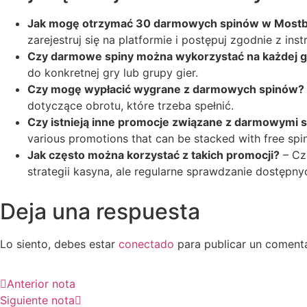
Jak mogę otrzymać 30 darmowych spinów w Mostb
zarejestruj się na platformie i postępuj zgodnie z ins
Czy darmowe spiny można wykorzystać na każdej 
do konkretnej gry lub grupy gier.
Czy mogę wypłacić wygrane z darmowych spinów?
dotyczące obrotu, które trzeba spełnić.
Czy istnieją inne promocje związane z darmowymi 
various promotions that can be stacked with free spin
Jak często można korzystać z takich promocji?
– Czę
strategii kasyna, ale regularne sprawdzanie dostępny
Deja una respuesta
Lo siento, debes estar
conectado
para publicar un comenta
Anterior nota
Siguiente nota