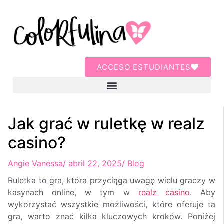
ACCESO ESTUDIANTES
Jak grać w ruletkę w realz
casino?
Angie Vanessa
/
abril 22, 2025
/
Blog
Ruletka to gra, która przyciąga uwagę wielu graczy w
kasynach online, w tym w
realz casino
. Aby
wykorzystać wszystkie możliwości, które oferuje ta
gra, warto znać kilka kluczowych kroków. Poniżej