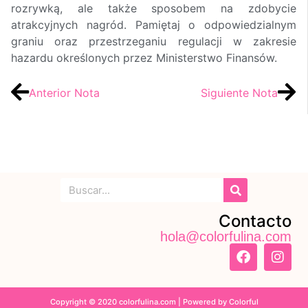
rozrywką, ale także sposobem na zdobycie
atrakcyjnych nagród. Pamiętaj o odpowiedzialnym
graniu oraz przestrzeganiu regulacji w zakresie
hazardu określonych przez Ministerstwo Finansów.
Anterior Nota
Siguiente Nota
Contacto
hola@colorfulina.com
Copyright © 2020 colorfulina.com | Powered by Colorful