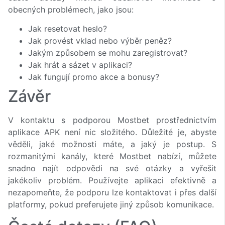
obecných problémech, jako jsou:
Jak resetovat heslo?
Jak provést vklad nebo výběr peněz?
Jakým způsobem se mohu zaregistrovat?
Jak hrát a sázet v aplikaci?
Jak fungují promo akce a bonusy?
Závěr
V kontaktu s podporou Mostbet prostřednictvím
aplikace APK není nic složitého. Důležité je, abyste
věděli, jaké možnosti máte, a jaký je postup. S
rozmanitými kanály, které Mostbet nabízí, můžete
snadno najít odpovědi na své otázky a vyřešit
jakékoliv problém. Používejte aplikaci efektivně a
nezapomeňte, že podporu lze kontaktovat i přes další
platformy, pokud preferujete jiný způsob komunikace.