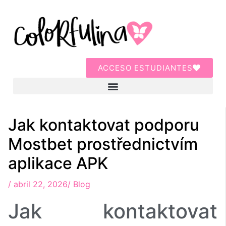
ACCESO ESTUDIANTES
Jak kontaktovat podporu
Mostbet prostřednictvím
aplikace APK
/
abril 22, 2026
/
Blog
Jak kontaktovat