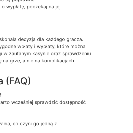
o wypłatę, poczekaj na jej
skonała decyzja dla każdego gracza.
wygodne wpłaty i wypłaty, które można
cji w zaufanym kasynie oraz sprawdzeniu
 na grze, a nie na komplikacjach
a (FAQ)
?
 warto wcześniej sprawdzić dostępność
nia, co czyni go jedną z