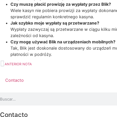
Czy muszę płacić prowizję za wypłaty przez Blik?
Wiele kasyn nie pobiera prowizji za wypłaty dokonan
sprawdzić regulamin konkretnego kasyna.
Jak szybko moje wypłaty są przetwarzane?
Wypłaty zazwyczaj są przetwarzane w ciągu kilku min
zależności od kasyna.
Czy mogę używać Blik na urządzeniach mobilnych?
Tak, Blik jest doskonale dostosowany do urządzeń m
płatności w podróży.
ANTERIOR NOTA
Contacto
Contacto