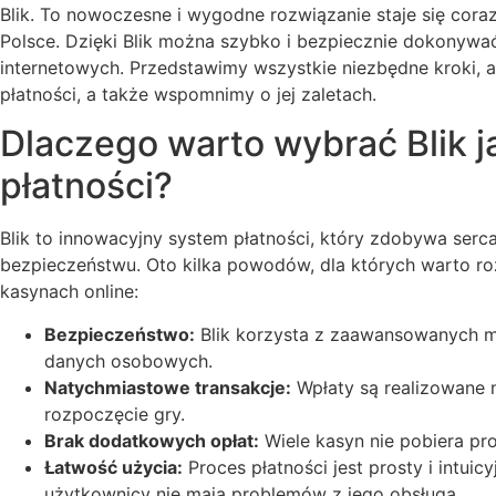
Blik. To nowoczesne i wygodne rozwiązanie staje się cora
Polsce. Dzięki Blik można szybko i bezpiecznie dokonywa
internetowych. Przedstawimy wszystkie niezbędne kroki, 
płatności, a także wspomnimy o jej zaletach.
Dlaczego warto wybrać Blik 
płatności?
Blik to innowacyjny system płatności, który zdobywa serca
bezpieczeństwu. Oto kilka powodów, dla których warto r
kasynach online:
Bezpieczeństwo:
Blik korzysta z zaawansowanych m
danych osobowych.
Natychmiastowe transakcje:
Wpłaty są realizowane 
rozpoczęcie gry.
Brak dodatkowych opłat:
Wiele kasyn nie pobiera pro
Łatwość użycia:
Proces płatności jest prosty i intuic
użytkownicy nie mają problemów z jego obsługą.