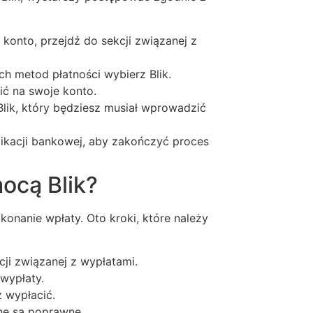
konto, przejdź do sekcji związanej z
ch metod płatności wybierz Blik.
ić na swoje konto.
lik, który będziesz musiał wprowadzić
likacji bankowej, aby zakończyć proces
ocą Blik?
onanie wpłaty. Oto kroki, które należy
cji związanej z wypłatami.
wypłaty.
 wypłacić.
ne są poprawne.