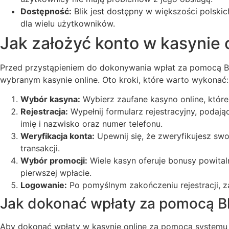
Dostępność:
Blik jest dostępny w większości polski
dla wielu użytkowników.
Jak założyć konto w kasynie 
Przed przystąpieniem do dokonywania wpłat za pomocą Bli
wybranym kasynie online. Oto kroki, które warto wykonać:
Wybór kasyna:
Wybierz zaufane kasyno online, które 
Rejestracja:
Wypełnij formularz rejestracyjny, podają
imię i nazwisko oraz numer telefonu.
Weryfikacja konta:
Upewnij się, że zweryfikujesz s
transakcji.
Wybór promocji:
Wiele kasyn oferuje bonusy powital
pierwszej wpłacie.
Logowanie:
Po pomyślnym zakończeniu rejestracji, za
Jak dokonać wpłaty za pomocą Bl
Aby dokonać wpłaty w kasynie online za pomocą systemu 