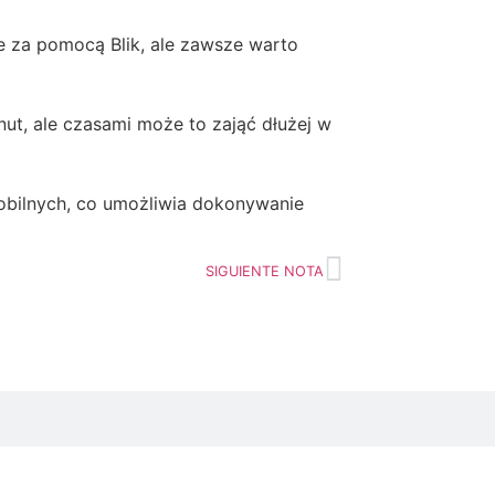
e za pomocą Blik, ale zawsze warto
ut, ale czasami może to zająć dłużej w
obilnych, co umożliwia dokonywanie
SIGUIENTE NOTA