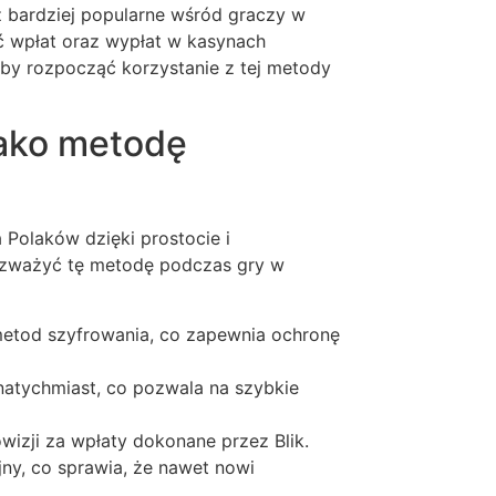
z bardziej popularne wśród graczy w
ć wpłat oraz wypłat w kasynach
aby rozpocząć korzystanie z tej metody
jako metodę
 Polaków dzięki prostocie i
ozważyć tę metodę podczas gry w
etod szyfrowania, co zapewnia ochronę
natychmiast, co pozwala na szybkie
wizji za wpłaty dokonane przez Blik.
yjny, co sprawia, że nawet nowi