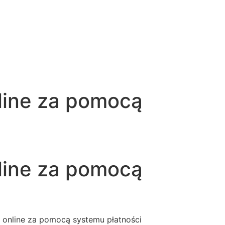
line za pomocą
line za pomocą
 online za pomocą systemu płatności