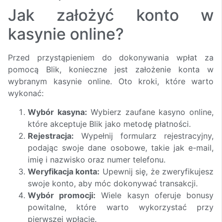
Jak założyć konto w
kasynie online?
Przed przystąpieniem do dokonywania wpłat za
pomocą Blik, konieczne jest założenie konta w
wybranym kasynie online. Oto kroki, które warto
wykonać:
Wybór kasyna:
Wybierz zaufane kasyno online,
które akceptuje Blik jako metodę płatności.
Rejestracja:
Wypełnij formularz rejestracyjny,
podając swoje dane osobowe, takie jak e-mail,
imię i nazwisko oraz numer telefonu.
Weryfikacja konta:
Upewnij się, że zweryfikujesz
swoje konto, aby móc dokonywać transakcji.
Wybór promocji:
Wiele kasyn oferuje bonusy
powitalne, które warto wykorzystać przy
pierwszej wpłacie.