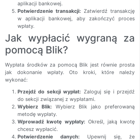
aplikacji bankowej.
Potwierdzenie transakcji:
Zatwierdź transakcję
w aplikacji bankowej, aby zakończyć proces
wpłaty.
Jak wypłacić wygraną za
pomocą Blik?
Wypłata środków za pomocą Blik jest równie prosta
jak dokonanie wpłaty. Oto kroki, które należy
wykonać:
Przejdź do sekcji wypłat:
Zaloguj się i przejdź
do sekcji związanej z wypłatami.
Wybierz Blik:
Wybierz Blik jako preferowaną
metodę wypłaty.
Wprowadź kwotę wypłaty:
Określ, jaką kwotę
chcesz wypłacić.
Potwierdzenie danych:
Upewnij się, że