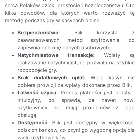
serca Polaków dzięki prostocie i bezpieczeństwu. Oto
kilka powodów, dla których warto rozważyć tę
metodę podczas gry w kasynach online:
Bezpieczeństwo:
Blik korzysta z
zaawansowanych metod szyfrowania, co
zapewnia ochronę danych osobowych.
Natychmiastowe transakcje:
Wpłaty są
realizowane natychmiast, co pozwala na szybkie
rozpoczęcie gry.
Brak dodatkowych opłat:
Wiele kasyn nie
pobiera prowizji za wpłaty dokonane przez Blik.
Łatwość użycia:
Proces płatności jest prosty i
intuicyjny, co sprawia, że nawet nowi
użytkownicy nie mają problemów z jego
obsługą.
Dostępność:
Blik jest dostępny w większości
polskich banków, co czyni go wygodną opcją dla
wielu użytkowników.