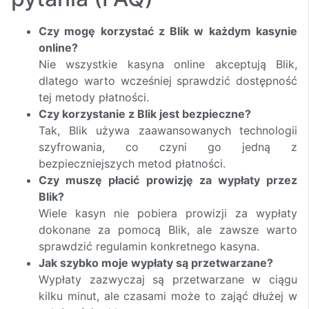
Czy mogę korzystać z Blik w każdym kasynie
online?
Nie wszystkie kasyna online akceptują Blik,
dlatego warto wcześniej sprawdzić dostępność
tej metody płatności.
Czy korzystanie z Blik jest bezpieczne?
Tak, Blik używa zaawansowanych technologii
szyfrowania, co czyni go jedną z
bezpieczniejszych metod płatności.
Czy muszę płacić prowizję za wypłaty przez
Blik?
Wiele kasyn nie pobiera prowizji za wypłaty
dokonane za pomocą Blik, ale zawsze warto
sprawdzić regulamin konkretnego kasyna.
Jak szybko moje wypłaty są przetwarzane?
Wypłaty zazwyczaj są przetwarzane w ciągu
kilku minut, ale czasami może to zająć dłużej w