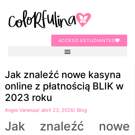
ACCESO ESTUDIANTES
Jak znaleźć nowe kasyna
online z płatnością BLIK w
2023 roku
Angie Vanessa
/
abril 23, 2026
/
Blog
Jak znaleźć nowe