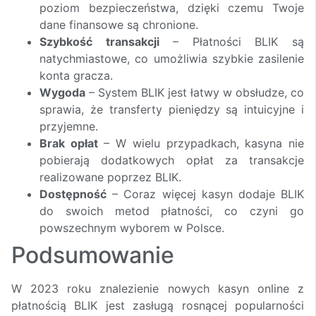
poziom bezpieczeństwa, dzięki czemu Twoje
dane finansowe są chronione.
Szybkość transakcji
– Płatności BLIK są
natychmiastowe, co umożliwia szybkie zasilenie
konta gracza.
Wygoda
– System BLIK jest łatwy w obsłudze, co
sprawia, że transferty pieniędzy są intuicyjne i
przyjemne.
Brak opłat
– W wielu przypadkach, kasyna nie
pobierają dodatkowych opłat za transakcje
realizowane poprzez BLIK.
Dostępność
– Coraz więcej kasyn dodaje BLIK
do swoich metod płatności, co czyni go
powszechnym wyborem w Polsce.
Podsumowanie
W 2023 roku znalezienie nowych kasyn online z
płatnością BLIK jest zasługą rosnącej popularności