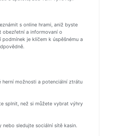
námit s online hrami, aniž byste
t obezřetní a informovaní o
ení podmínek je klíčem k úspěšnému a
odpovědně.
herní možnosti a potenciální ztrátu
e splnit, než si můžete vybrat výhry
nebo sledujte sociální sítě kasin.