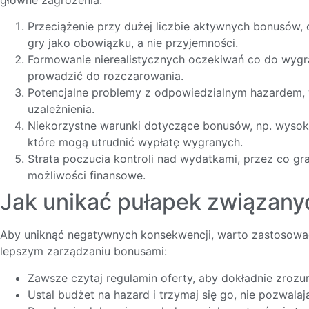
Przeciążenie przy dużej liczbie aktywnych bonusów,
gry jako obowiązku, a nie przyjemności.
Formowanie nierealistycznych oczekiwań co do wygr
prowadzić do rozczarowania.
Potencjalne problemy z odpowiedzialnym hazardem, 
uzależnienia.
Niekorzystne warunki dotyczące bonusów, np. wysok
które mogą utrudnić wypłatę wygranych.
Strata poczucia kontroli nad wydatkami, przez co g
możliwości finansowe.
Jak unikać pułapek związany
Aby uniknąć negatywnych konsekwencji, warto zastosować 
lepszym zarządzaniu bonusami:
Zawsze czytaj regulamin oferty, aby dokładnie zrozu
Ustal budżet na hazard i trzymaj się go, nie pozwal