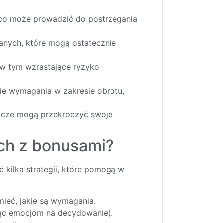
 co może prowadzić do postrzegania
anych, które mogą ostatecznie
w tym wzrastające ryzyko
ie wymagania w zakresie obrotu,
racze mogą przekroczyć swoje
ch z bonusami?
kilka strategii, które pomogą w
mieć, jakie są wymagania.
ając emocjom na decydowanie).