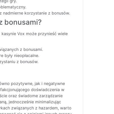
egii gry.
roblematyczny.
sz nadmierne korzystanie z bonusów.
 z bonusami?
 kasynie Vox może przynieść wiele
iązanych z bonusami.
re były nieopłacalne.
zystaniu z bonusów.
ówno pozytywne, jak i negatywne
ysfakcjonującego doświadczenia w
ście oraz świadome zarządzanie
ną, jednocześnie minimalizując
tykach związanych z hazardem, warto
apoznać się z opiniami innych graczy