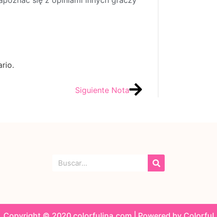
rio.
Siguiente Nota
Copyright © 2020 colorfulina.com | Powered by Colorful