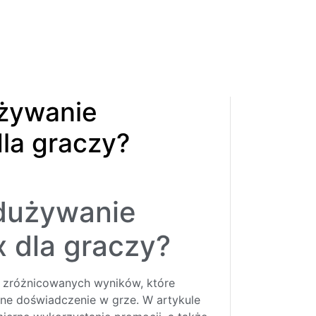
używanie
la graczy?
adużywanie
 dla graczy?
zróżnicowanych wyników, które
ólne doświadczenie w grze. W artykule