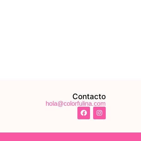
Contacto
hola@colorfulina.com