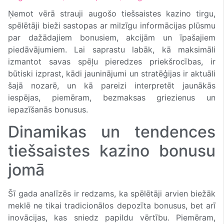
Ņemot vērā strauji augošo tiešsaistes kazino tirgu,
spēlētāji bieži sastopas ar milzīgu informācijas plūsmu
par dažādajiem bonusiem, akcijām un īpašajiem
piedāvājumiem. Lai saprastu labāk, kā maksimāli
izmantot savas spēļu pieredzes priekšrocības, ir
būtiski izprast, kādi jauninājumi un stratēģijas ir aktuāli
šajā nozarē, un kā pareizi interpretēt jaunākās
iespējas, piemēram, bezmaksas griezienus un
iepazīšanās bonusus.
Dinamikas un tendences
tiešsaistes kazino bonusu
jomā
Šī gada analīzēs ir redzams, ka spēlētāji arvien biežāk
meklē ne tikai tradicionālos depozīta bonusus, bet arī
inovācijas, kas sniedz papildu vērtību. Piemēram,