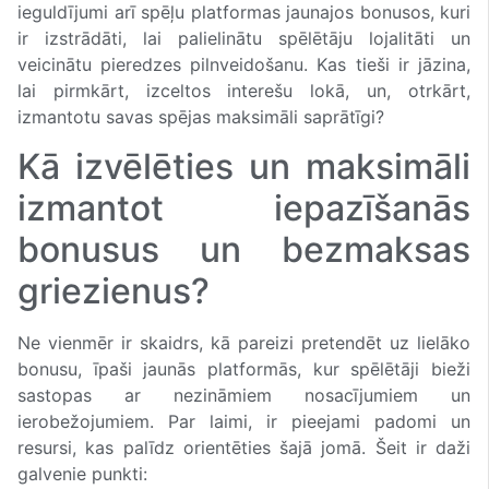
ieguldījumi arī spēļu platformas jaunajos bonusos, kuri
ir izstrādāti, lai palielinātu spēlētāju lojalitāti un
veicinātu pieredzes pilnveidošanu. Kas tieši ir jāzina,
lai pirmkārt, izceltos interešu lokā, un, otrkārt,
izmantotu savas spējas maksimāli saprātīgi?
Kā izvēlēties un maksimāli
izmantot iepazīšanās
bonusus un bezmaksas
griezienus?
Ne vienmēr ir skaidrs, kā pareizi pretendēt uz lielāko
bonusu, īpaši jaunās platformās, kur spēlētāji bieži
sastopas ar nezināmiem nosacījumiem un
ierobežojumiem. Par laimi, ir pieejami padomi un
resursi, kas palīdz orientēties šajā jomā. Šeit ir daži
galvenie punkti: